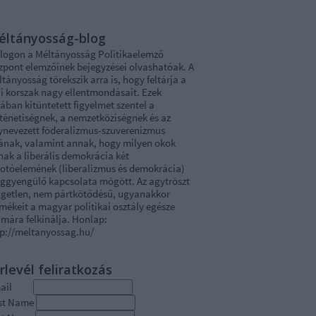
éltányosság-blog
blogon a Méltányosság Politikaelemző
zpont elemzőinek bejegyzései olvashatóak. A
tányosság törekszik arra is, hogy feltárja a
i korszak nagy ellentmondásait. Ezek
ában kitüntetett figyelmet szentel a
rténetiségnek, a nemzetköziségnek és az
ynevezett föderalizmus-szuverenizmus
tának, valamint annak, hogy milyen okok
nak a liberális demokrácia két
kotóelemének (liberalizmus és demokrácia)
ggyengülő kapcsolata mögött. Az agytröszt
ggetlen, nem pártkötődésű, ugyanakkor
mékeit a magyar politikai osztály egésze
mára felkínálja. Honlap:
tp://meltanyossag.hu/
rlevél feliratkozás
mail
rst Name