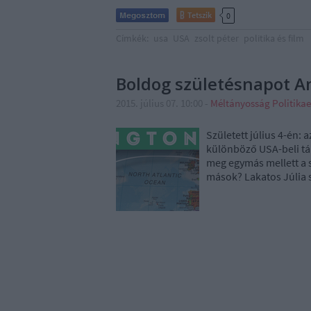
Tetszik
0
Címkék:
usa
USA
zsolt péter
politika és film
Boldog születésnapot A
2015. július 07. 10:00
-
Méltányosság Politika
Született július 4-én:
különböző USA-beli tá
meg egymás mellett a s
mások? Lakatos Júlia