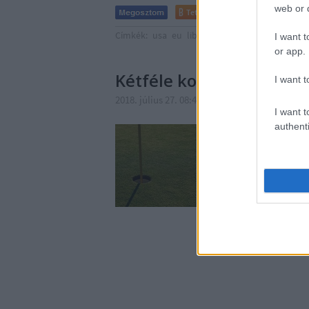
web or d
Tetszik
0
Címkék:
usa
eu
liberalizmus
demokrácia
vil
I want t
or app.
Kétféle konszenzus
I want t
2018. július 27. 08:46
-
Méltányosság Központ
I want t
authenti
Az elmúlt időszakban a
kapcsolatok alakulásáv
Helsinkiben tartott s
vagy érdekes, de Trum