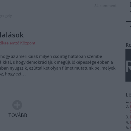
34
komment
 gergely
lalások
tikaelemző Központ
R
, hogy az amerikaiak milyen csontig hatolóan szembe
báikkal, s hogy demokráciájuk megújulóképessége ebben a
sban nyugszik, ezúttal két olyan filmet mutatunk be, melyek
oz, hogy ezt…
L
TOVÁBB