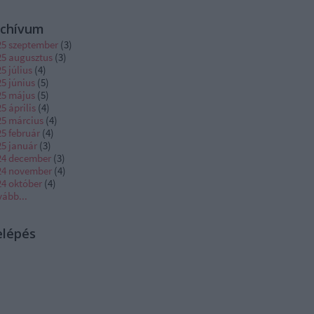
rchívum
25 szeptember
(
3
)
25 augusztus
(
3
)
5 július
(
4
)
5 június
(
5
)
25 május
(
5
)
5 április
(
4
)
25 március
(
4
)
5 február
(
4
)
25 január
(
3
)
24 december
(
3
)
24 november
(
4
)
24 október
(
4
)
vább
...
elépés