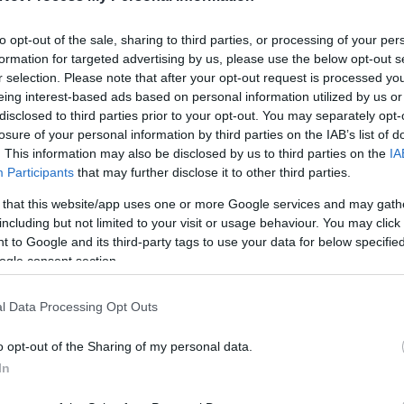
5
komment
B
to opt-out of the sale, sharing to third parties, or processing of your per
demokrácia
generációs válság
lakatos júlia
formation for targeted advertising by us, please use the below opt-out s
r selection. Please note that after your opt-out request is processed y
opulistának
eing interest-based ads based on personal information utilized by us or
disclosed to third parties prior to your opt-out. You may separately opt-
nt
losure of your personal information by third parties on the IAB’s list of
Po
. This information may also be disclosed by us to third parties on the
IA
tékben képesek befolyásolni egy ország vagy politikus
Participants
that may further disclose it to other third parties.
ondhatjuk, egy hatásos játékfilm minden kampánynál többet
s, párt és mozgalom pozitív vagy negatív megítélésének
 that this website/app uses one or more Google services and may gath
ösen a külföldi közönségben, amely számára…
including but not limited to your visit or usage behaviour. You may click 
 to Google and its third-party tags to use your data for below specifi
ogle consent section.
W
l Data Processing Opt Outs
o opt-out of the Sharing of my personal data.
TOVÁBB
In