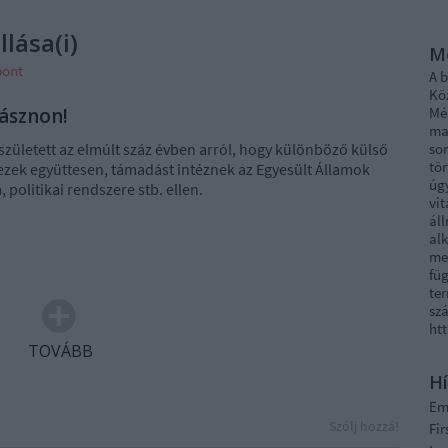
lása(i)
M
pont
A 
Kö
vásznon!
Mél
ma
született az elmúlt száz évben arról, hogy különböző külső
sor
tö
 ezek együttesen, támadást intéznek az Egyesült Államok
úg
, politikai rendszere stb. ellen.
vi
áll
al
me
fü
ter
szá
ht
TOVÁBB
Hí
E
Szólj hozzá!
Fi