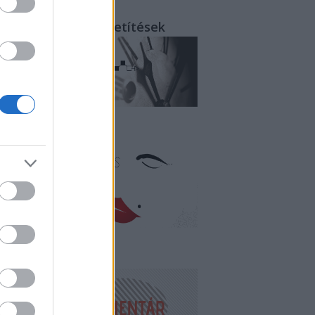
rcről-percre - közvetítések
litika és erotika
endégkommentár