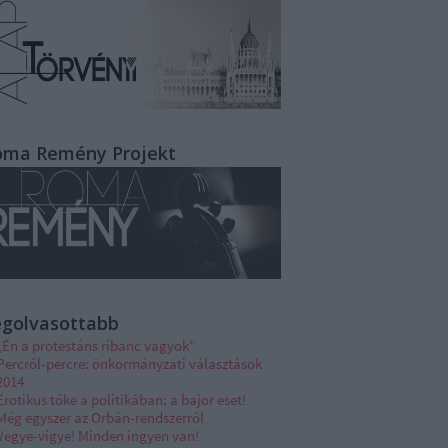
oma Remény Projekt
egolvasottabb
„Én a protestáns ribanc vagyok”
Percről-percre: önkormányzati választások
2014
Erotikus tőke a politikában: a bajor eset!
Még egyszer az Orbán-rendszerről
Vegye-vigye! Minden ingyen van!