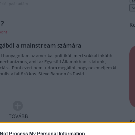
La
ézió
paár ádám
l?
K
pont
ágából a mainstream számára
t hanyagoltam az amerikai politikát, mert sokkal inkább
 mechanizmus, amit az Egyesült Államokban is látunk,
iára. Pont ezért nem tudom megállni, hogy ne emeljem ki
opulista faltörő kos, Steve Bannon és David…
TOVÁBB
K
Not Process My Personal Information