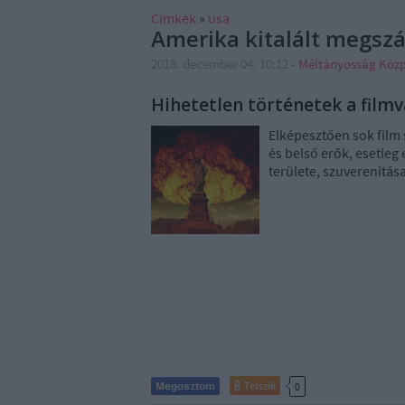
Címkék
»
usa
Amerika kitalált megszál
2018. december 04. 10:12
-
Méltányosság Köz
Hihetetlen történetek a film
Elképesztően sok film 
és belső erők, esetleg
területe, szuverenitása
Tetszik
0