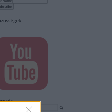
st Name
özösségek
eresés