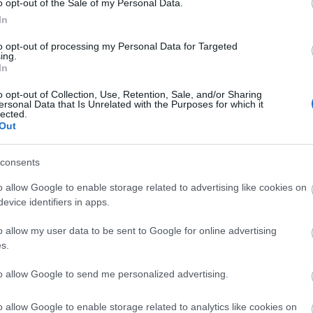
o opt-out of the Sale of my Personal Data.
1
komment
In
Pe
a
vitakultúra
paár ádám
to opt-out of processing my Personal Data for Targeted
ing.
In
o opt-out of Collection, Use, Retention, Sale, and/or Sharing
zpont
ersonal Data that Is Unrelated with the Purposes for which it
lected.
Out
 azért jó olvasni, mert rendre újító, átfogó elméletekkel
Po
consents
o allow Google to enable storage related to advertising like cookies on
evice identifiers in apps.
o allow my user data to be sent to Google for online advertising
s.
V
TOVÁBB
to allow Google to send me personalized advertising.
o allow Google to enable storage related to analytics like cookies on