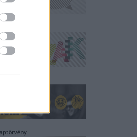
ampányMozaik
all of MÉM
laptörvény