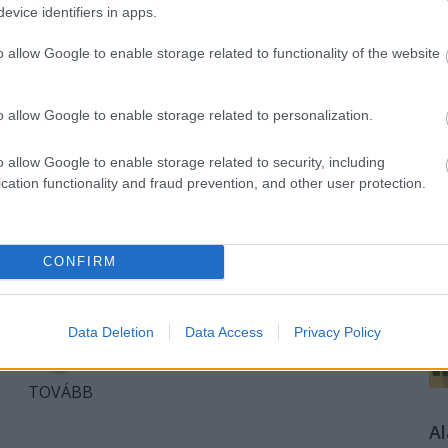
evice identifiers in apps.
30
komment
ágpolitika
lakatos júlia
o allow Google to enable storage related to functionality of the website
K
o allow Google to enable storage related to personalization.
o allow Google to enable storage related to security, including
cation functionality and fraud prevention, and other user protection.
 nemzetközi politikai híradások az amerikai-orosz
al voltak elfoglalva, Donald Trump és Vlagyimir Putyin
ajtótájékoztatója okán. Ez önmagában nem is volna meglepő
p szavait olyan reakció fogadta hazájában,…
H
CONFIRM
Data Deletion
Data Access
Privacy Policy
TOVÁBB
A