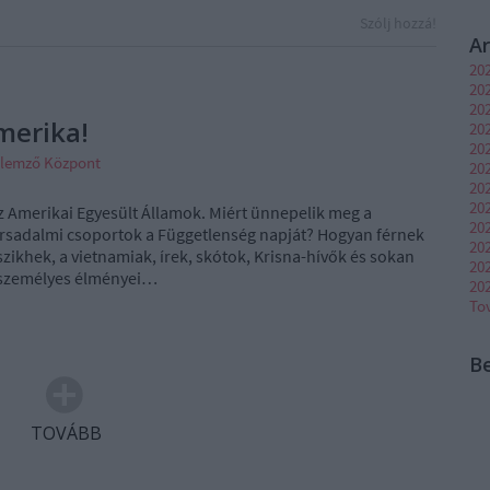
Szólj hozzá!
A
20
20
202
merika!
202
20
elemző Központ
202
20
202
 az Amerikai Egyesült Államok. Miért ünnepelik meg a
20
rsadalmi csoportok a Függetlenség napját? Hogyan férnek
20
zikhek, a vietnamiak, írek, skótok, Krisna-hívők és sokan
20
 személyes élményei…
20
To
B
TOVÁBB