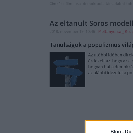
Címkék:
film
usa
demokrácia
társadalmi koh
Az eltanult Soros model
2018. november 19. 10:46
-
Méltányosság Köz
Tanulságok a populizmus vil
Az utóbbi időben direk
érdekelt az, hogy az a
hogyan hat a demokrác
az alábbi idézetet a p
Blog -
Do 