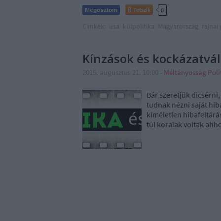
Tetszik
0
Címkék:
usa
külpolitika
Magyarország
rajnai
Kínzások és kockázatvál
2015. augusztus 21. 10:00
-
Méltányosság Poli
Bár szeretjük dicsérni
tudnak nézni saját hi
kíméletlen hibafeltárá
túl koraiak voltak ahh