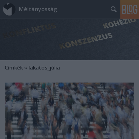
Méltányosság
Címkék
»
lakatos_júlia