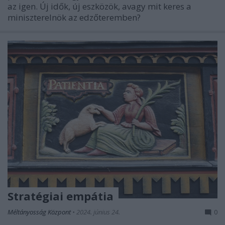
az igen. Új idők, új eszközök, avagy mit keres a
miniszterelnök az edzőteremben?
Stratégiai empátia
Méltányosság Központ
•
2024. június 24.
0