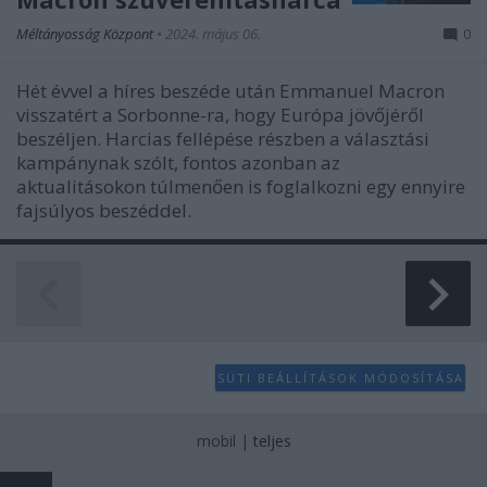
Méltányosság Központ
•
2024. május 06.
0
Hét évvel a híres beszéde után Emmanuel Macron
visszatért a Sorbonne-ra, hogy Európa jövőjéről
beszéljen. Harcias fellépése részben a választási
kampánynak szólt, fontos azonban az
aktualitásokon túlmenően is foglalkozni egy ennyire
fajsúlyos beszéddel.
SÜTI BEÁLLÍTÁSOK MÓDOSÍTÁSA
mobil
|
teljes