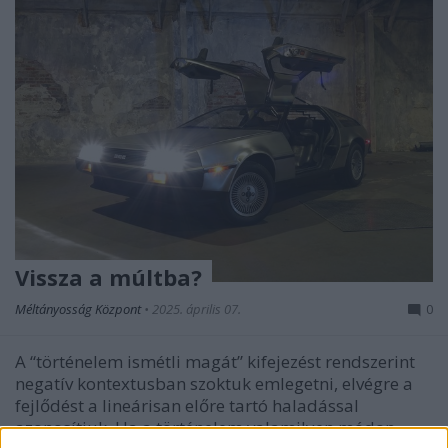
Vissza a múltba?
Méltányosság Központ
•
2025. április 07.
0
A “történelem ismétli magát” kifejezést rendszerint
negatív kontextusban szoktuk emlegetni, elvégre a
fejlődést a lineárisan előre tartó haladással
azonosítjuk. Ha a történelem valamilyen módon