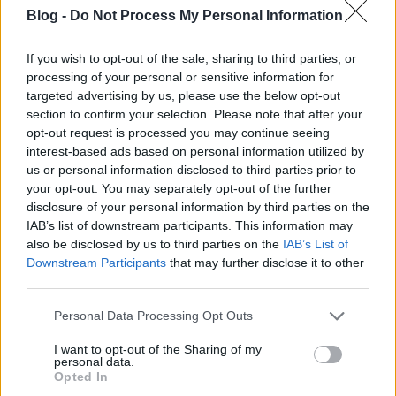
visszatér, azt kudarcként éljük meg. Amit úgy érzünk
Blog -
Do Not Process My Personal Information
egyszer már meghaladtunk, végleges, lezárt ügy,
nem…
If you wish to opt-out of the sale, sharing to third parties, or
processing of your personal or sensitive information for
targeted advertising by us, please use the below opt-out
section to confirm your selection. Please note that after your
opt-out request is processed you may continue seeing
interest-based ads based on personal information utilized by
us or personal information disclosed to third parties prior to
your opt-out. You may separately opt-out of the further
disclosure of your personal information by third parties on the
IAB’s list of downstream participants. This information may
also be disclosed by us to third parties on the
IAB’s List of
Downstream Participants
that may further disclose it to other
third parties.
Please note that this website/app uses one or more Google
Personal Data Processing Opt Outs
services and may gather and store information including but
A bevásárlólista és a politikai
not limited to your visit or usage behaviour. You may click to
I want to opt-out of the Sharing of my
personal data.
grant or deny consent to Google and its third-party tags to
nagykép
Opted In
use your data for below specified purposes in below Google