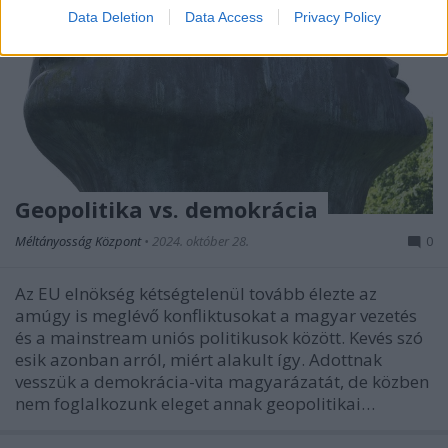
Data Deletion
Data Access
Privacy Policy
Geopolitika vs. demokrácia
Méltányosság Központ
•
2024. október 28.
0
Az EU elnökség kétségtelenül tovább élezte az
amúgy is meglévő konfliktusokat a magyar vezetés
és a mainstream uniós politikusok között. Kevés szó
esik azonban arról, miért alakult így. Adottnak
vesszük a demokrácia-vita magyarázatát, de közben
nem foglalkozunk eleget annak geopolitikai…