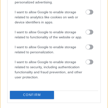
personalized advertising.
I want to allow Google to enable storage
related to analytics like cookies on web or
device identifiers in apps.
Szelektív külpolitikai hallás
I want to allow Google to enable storage
Méltányosság Központ
•
2024. december 09.
1
related to functionality of the website or app.
Az uniós külpolitika egyik alapkövévé kezdi kinőni
I want to allow Google to enable storage
magát az a gondolat, hogy “jobban oda kell figyelni
related to personalization.
másokra”, meg kell hallgatni azokat, akiket az
európai törvényhozás érint, és figyelembe kell venni
I want to allow Google to enable storage
aggályaikat. Elvben lehetetlen ezzel vitatkozni,
related to security, including authentication
vannak, akik mégsem értenek egyet ezzel. Mi…
functionality and fraud prevention, and other
user protection.
CONFIRM