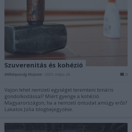
Szuverenitás és kohézió
Méltányosság Központ
•
2025. május 26.
0
Vajon lehet nemzeti egységet teremteni bináris
gondolkodással? Miért gyenge a kohézió
Magyarországon, ha a nemzeti öntudat amúgy erős?
Lakatos Júlia blogbejegyzése.