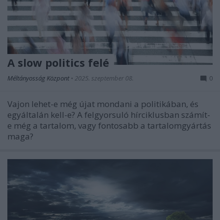
A slow politics felé
Méltányosság Központ
•
2025. szeptember 08.
0
Vajon lehet-e még újat mondani a politikában, és
egyáltalán kell-e? A felgyorsuló hírciklusban számít-
e még a tartalom, vagy fontosabb a tartalomgyártás
maga?