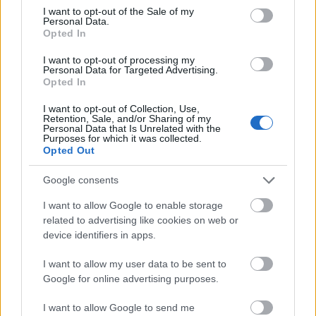
consent section.
Méltányosság Központ
•
2025. február 17.
0
I want to opt-out of the Sale of my
Personal Data.
Opted In
A XVIII. századi velencei kémjelentésekről szóló
I want to opt-out of processing my
könyv előszavában Szerb Antal beszél kis
Personal Data for Targeted Advertising.
történelemről és nagy történelemről. “…senki nem
Opted In
tudta a velenceieknél ízesebben, okosabban és
részletesebben leltározni az udvari pletykákat és
I want to opt-out of Collection, Use,
Retention, Sale, and/or Sharing of my
intrikákat, a századok kis történelmét, amely ott van
Personal Data that Is Unrelated with the
Purposes for which it was collected.
a nagy…
Opted Out
Google consents
I want to allow Google to enable storage
related to advertising like cookies on web or
device identifiers in apps.
I want to allow my user data to be sent to
Google for online advertising purposes.
I want to allow Google to send me