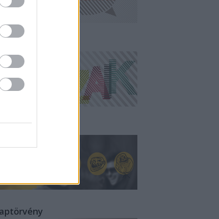
ampányMozaik
all of MÉM
laptörvény