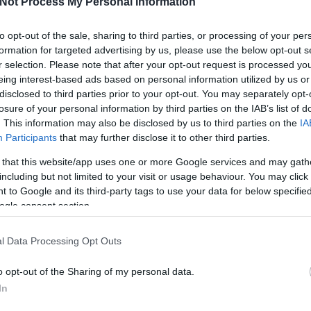
Not Process My Personal Information
is
B
to opt-out of the sale, sharing to third parties, or processing of your per
formation for targeted advertising by us, please use the below opt-out s
r selection. Please note that after your opt-out request is processed y
eing interest-based ads based on personal information utilized by us or
disclosed to third parties prior to your opt-out. You may separately opt-
dul valamiért, az sosem csak egy termék iránti keresletet
losure of your personal information by third parties on the IAB’s list of
Po
ál, ami mozgásba lendítette a Pfizerért sorba állók
. This information may also be disclosed by us to third parties on the
IA
Júlia blogbejegyzése.
Participants
that may further disclose it to other third parties.
 that this website/app uses one or more Google services and may gath
including but not limited to your visit or usage behaviour. You may click 
 to Google and its third-party tags to use your data for below specifi
ogle consent section.
W
l Data Processing Opt Outs
TOVÁBB
o opt-out of the Sharing of my personal data.
In
44
komment