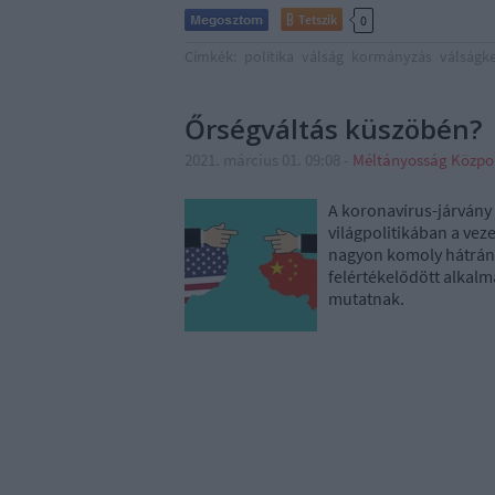
Tetszik
0
Címkék:
politika
válság
kormányzás
válságk
Őrségváltás küszöbén?
2021. március 01. 09:08
-
Méltányosság Közpo
A koronavírus-járvány
világpolitikában a ve
nagyon komoly hátrány
felértékelődött alkal
mutatnak.