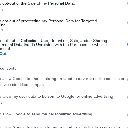
o opt-out of the Sale of my Personal Data.
echnológia
vakcina
politikai kultúra
modernitás
liberális
koronavírus
Pe
In
to opt-out of processing my Personal Data for Targeted
ing.
In
t
o opt-out of Collection, Use, Retention, Sale, and/or Sharing
ersonal Data that Is Unrelated with the Purposes for which it
volt olyan bizonytalan hely, mint manapság, amikor
lected.
Out
gymást és a régi világmagyarázatok kivétel nélkül mind
Po
 A politikai hatalom ezt felismerve igyekszik megteremteni
san működő” világ látszatát.
consents
o allow Google to enable storage related to advertising like cookies on
evice identifiers in apps.
o allow my user data to be sent to Google for online advertising
s.
V
TOVÁBB
to allow Google to send me personalized advertising.
o allow Google to enable storage related to analytics like cookies on
5
komment