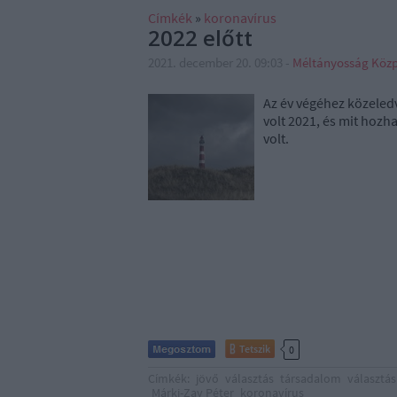
Címkék
»
koronavírus
2022 előtt
2021. december 20. 09:03
-
Méltányosság Köz
Az év végéhez közeled
volt 2021, és mit hozh
volt.
Tetszik
0
Címkék:
jövő
választás
társadalom
választá
Márki-Zay Péter
koronavírus