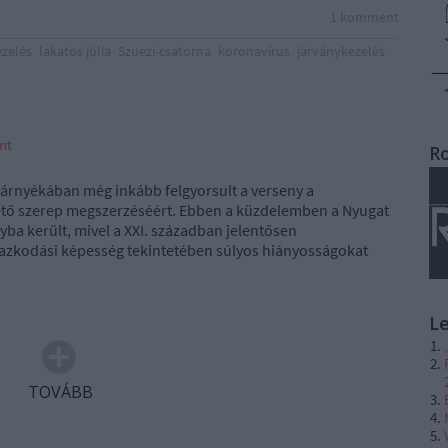
1
komment
ezelés
lakatos júlia
Szuezi-csatorna
koronavírus
járványkezelés
nt
R
 árnyékában még inkább felgyorsult a verseny a
zető szerep megszerzéséért. Ebben a küzdelemben a Nyugat
ba került, mivel a XXI. században jelentősen
mazkodási képesség tekintetében súlyos hiányosságokat
L
TOVÁBB