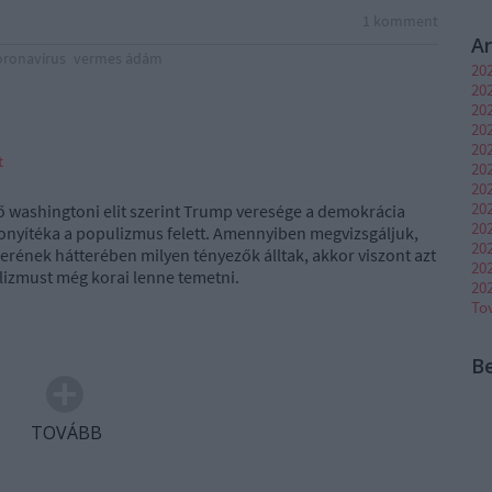
1
komment
A
oronavírus
vermes ádám
20
20
202
202
20
t
202
20
202
ő washingtoni elit szerint Trump veresége a demokrácia
20
zonyítéka a populizmus felett. Amennyiben megvizsgáljuk,
20
rének hátterében milyen tényezők álltak, akkor viszont azt
20
lizmust még korai lenne temetni.
20
To
B
TOVÁBB