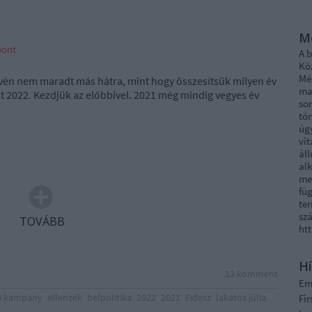
M
pont
A 
Kö
Mél
vén nem maradt más hátra, mint hogy összesítsük milyen év
ma
at 2022. Kezdjük az előbbivel. 2021 még mindig vegyes év
sor
tö
úg
vi
áll
al
me
fü
ter
szá
TOVÁBB
ht
Hí
13
komment
E
si kampány
ellenzék
belpolitika
2022
2021
Fidesz
lakatos júlia
Fi