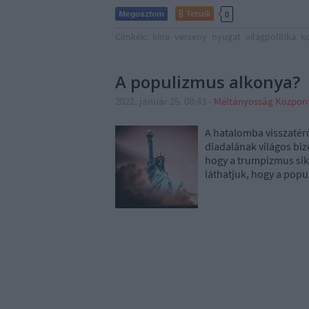
Tetszik
0
Címkék:
kína
verseny
nyugat
világpolitika
k
A populizmus alkonya?
2021. január 25. 08:43
-
Méltányosság Közpon
A hatalomba visszatér
diadalának világos bi
hogy a trumpizmus sike
láthatjuk, hogy a popu