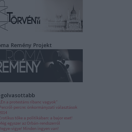
oma Remény Projekt
egolvasottabb
„Én a protestáns ribanc vagyok”
Percről-percre: önkormányzati választások
2014
Erotikus tőke a politikában: a bajor eset!
Még egyszer az Orbán-rendszerről
Vegye-vigye! Minden ingyen van!