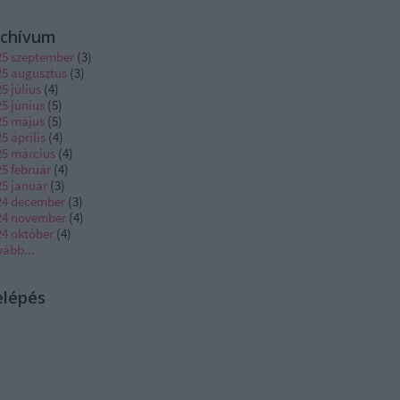
rchívum
25 szeptember
(
3
)
25 augusztus
(
3
)
5 július
(
4
)
5 június
(
5
)
25 május
(
5
)
5 április
(
4
)
25 március
(
4
)
5 február
(
4
)
25 január
(
3
)
24 december
(
3
)
24 november
(
4
)
24 október
(
4
)
vább
...
elépés