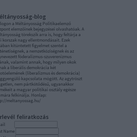
éltányosság-blog
blogon a Méltányosság Politikaelemző
zpont elemzőinek bejegyzései olvashatóak. A
tányosság törekszik arra is, hogy feltárja a
i korszak nagy ellentmondásait. Ezek
ában kitüntetett figyelmet szentel a
rténetiségnek, a nemzetköziségnek és az
ynevezett föderalizmus-szuverenizmus
tának, valamint annak, hogy milyen okok
nak a liberális demokrácia két
kotóelemének (liberalizmus és demokrácia)
ggyengülő kapcsolata mögött. Az agytröszt
ggetlen, nem pártkötődésű, ugyanakkor
mékeit a magyar politikai osztály egésze
mára felkínálja. Honlap:
tp://meltanyossag.hu/
rlevél feliratkozás
mail
rst Name