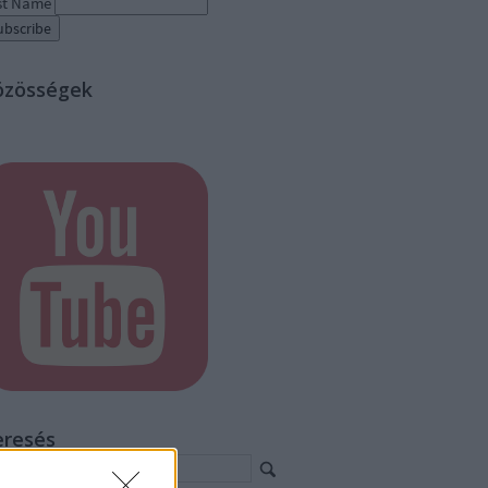
st Name
özösségek
eresés