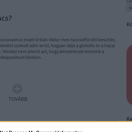
La
ncs?
K
koronavírus miatt Orbán Viktor éves tusnádfürdői beszéde,
kelést szokott adni arról, hogyan látja a globális és a hazai
t. Mindez nem jelenti azt, hogy kénytelenek lennénk a
lképzeléseit illetően.
TOVÁBB
K
9
komment
ka
belpolitika
Fidesz
Orbán Viktor
helyzetértékelés
lakatos júlia