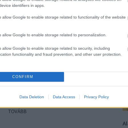
evice identifiers in apps.
válság
járvány
munkaerőpiac
mentális egészség
home office
o allow Google to enable storage related to functionality of the website
K
ányzás
o allow Google to enable storage related to personalization.
nt
o allow Google to enable storage related to security, including
áró, óriási hajó villámgyorsan mémek tárgyává vált, sokan
cation functionality and fraud prevention, and other user protection.
szteglő jármű, és a járványhelyzet kezelése közt. Az
 politikai tanulsága is van a jelenlegi válságra nézve.
nk erre, első körben azt kell megvizsgálni,…
H
CONFIRM
Data Deletion
Data Access
Privacy Policy
TOVÁBB
A