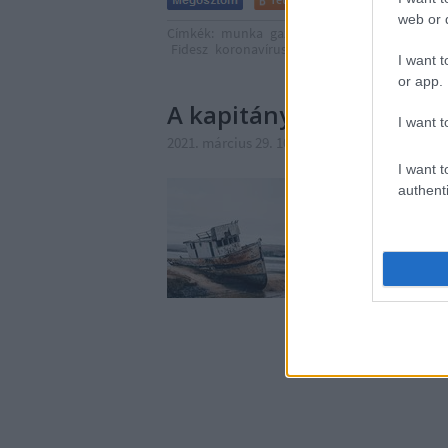
0
web or d
Címkék:
munka
gazdaság
társadalom
világ
Fidesz
koronavírus
vermes ádám
külpoiltika
I want t
or app.
A kapitány és a jó korm
I want t
2021. március 29. 10:23
-
Méltányosság Közpo
I want t
A Szuezi-csatornát elz
authenti
vontak párhuzamot a ve
esetnek azonban komoly
Ahhoz, hogy rámutassu