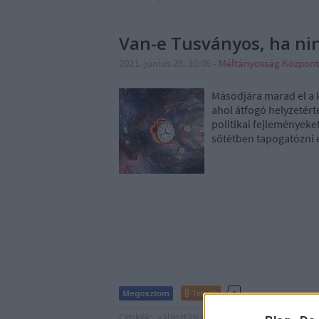
Van-e Tusványos, ha ni
2021. június 28. 10:06
-
Méltányosság Központ
Másodjára marad el a 
ahol átfogó helyzetérté
politikai fejleményeke
sötétben tapogatózni e
Tetszik
0
Címkék:
választási kampány
beszéd
külpoliti