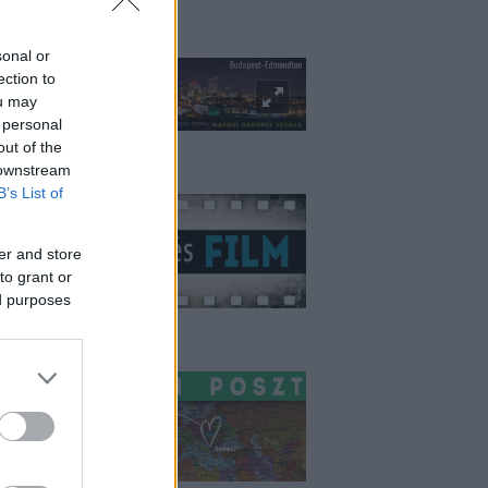
udapest-Edmonton
sonal or
ection to
ou may
 personal
out of the
 downstream
litika és film
B’s List of
er and store
to grant or
ed purposes
ashington Poszt