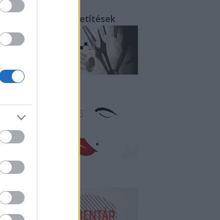
rcről-percre - közvetítések
litika és erotika
endégkommentár