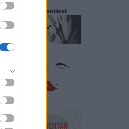
rcről-percre - közvetítések
litika és erotika
endégkommentár