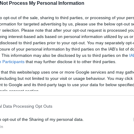
Not Process My Personal Information
iktor
rajnai gergely
Rajnai Gergely
B
to opt-out of the sale, sharing to third parties, or processing of your per
itikai kártya
formation for targeted advertising by us, please use the below opt-out s
r selection. Please note that after your opt-out request is processed y
t
eing interest-based ads based on personal information utilized by us or
disclosed to third parties prior to your opt-out. You may separately opt-
viták gyakran döntőek a választás kimenetelét tekintve. Vajon
Po
losure of your personal information by third parties on the IAB’s list of
tóbbi vita Emmanuel Macron győzelméhez?
. This information may also be disclosed by us to third parties on the
IA
Participants
that may further disclose it to other third parties.
 that this website/app uses one or more Google services and may gath
including but not limited to your visit or usage behaviour. You may click 
 to Google and its third-party tags to use your data for below specifi
ogle consent section.
W
TOVÁBB
l Data Processing Opt Outs
o opt-out of the Sharing of my personal data.
In
Szólj hozzá!