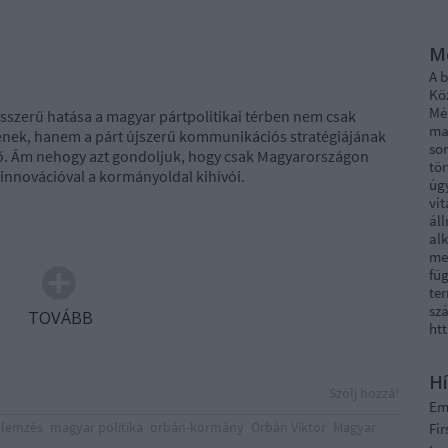
M
A 
Kö
Mél
sszerű hatása a magyar pártpolitikai térben nem csak
ma
nek, hanem a párt újszerű kommunikációs stratégiájának
sor
ő. Ám nehogy azt gondoljuk, hogy csak Magyarországon
tö
innovációval a kormányoldal kihívói.
úg
vi
áll
al
me
fü
ter
szá
TOVÁBB
ht
Hí
Szólj hozzá!
E
elemzés
magyar politika
orbán-kormány
Orbán Viktor
Magyar
Fi