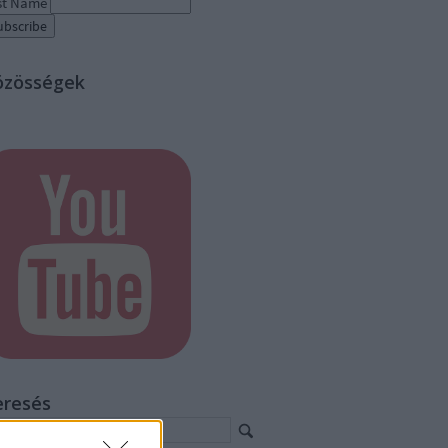
st Name
özösségek
eresés