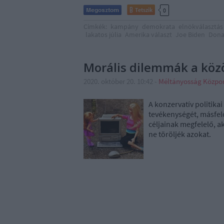
Tetszik
0
Címkék:
kampány
demokrata
elnökválasztás
lakatos júlia
Amerika választ
Joe Biden
Dona
Morális dilemmák a köz
2020. október 20. 10:42
-
Méltányosság Közpo
A konzervatív politikai
tevékenységét, másfelő
céljainak megfelelő, a
ne töröljék azokat.