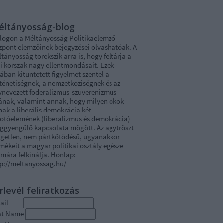
éltányosság-blog
blogon a Méltányosság Politikaelemző
zpont elemzőinek bejegyzései olvashatóak. A
tányosság törekszik arra is, hogy feltárja a
i korszak nagy ellentmondásait. Ezek
ában kitüntetett figyelmet szentel a
rténetiségnek, a nemzetköziségnek és az
ynevezett föderalizmus-szuverenizmus
tának, valamint annak, hogy milyen okok
nak a liberális demokrácia két
kotóelemének (liberalizmus és demokrácia)
ggyengülő kapcsolata mögött. Az agytröszt
ggetlen, nem pártkötődésű, ugyanakkor
mékeit a magyar politikai osztály egésze
mára felkínálja. Honlap:
tp://meltanyossag.hu/
rlevél feliratkozás
mail
rst Name