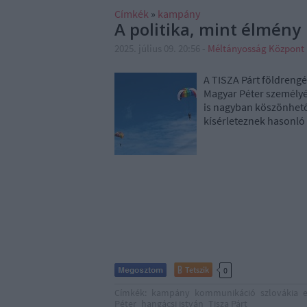
Címkék
»
kampány
A politika, mint élmény
2025. július 09. 20:56
-
Méltányosság Központ
A TISZA Párt földrengé
Magyar Péter személyé
is nagyban köszönhet
kísérleteznek hasonló 
Tetszik
0
Címkék:
kampány
kommunikáció
szlovákia
Péter
hangácsi istván
Tisza Párt