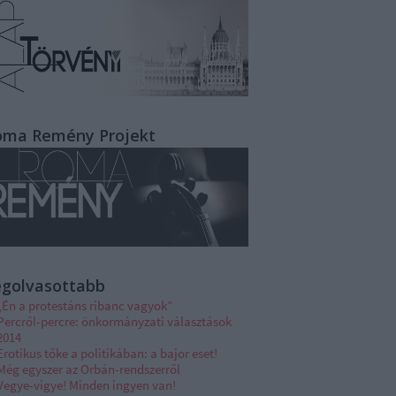
oma Remény Projekt
egolvasottabb
„Én a protestáns ribanc vagyok”
Percről-percre: önkormányzati választások
2014
Erotikus tőke a politikában: a bajor eset!
Még egyszer az Orbán-rendszerről
Vegye-vigye! Minden ingyen van!