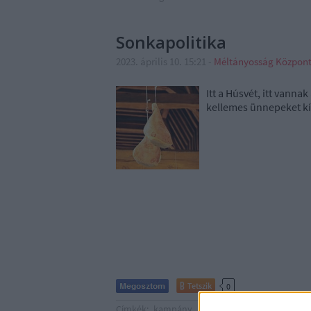
Sonkapolitika
2023. április 10. 15:21
-
Méltányosság Közpon
Itt a Húsvét, itt vann
kellemes ünnepeket kí
Tetszik
0
Címkék:
kampány
politika
gyurcsány
kormá