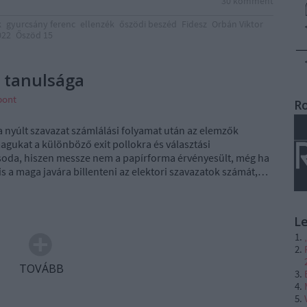
30
komment
k
gyurcsány ferenc
ellenzék
őszödi beszéd
Fidesz
Orbán Viktor
022
Őszöd 15
t tanulsága
pont
R
 nyúlt szavazat számlálási folyamat után az elemzők
agukat a különböző exit pollokra és választási
oda, hiszen messze nem a papírforma érvényesült, még ha
is a maga javára billenteni az elektori szavazatok számát,…
L
TOVÁBB