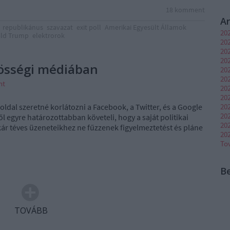
18
komment
A
republikánus
szavazat
exit poll
Amerikai Egyesült Államok
20
ld Trump
elektrorok
20
202
202
össégi médiában
20
202
nt
20
202
20
 oldal szeretné korlátozni a Facebook, a Twitter, és a Google
20
l egyre határozottabban követeli, hogy a saját politikai
20
kár téves üzeneteikhez ne fűzzenek figyelmeztetést és pláne
20
To
B
TOVÁBB