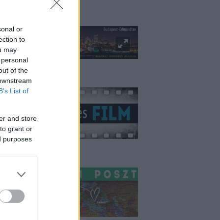
udapest-Edmonton
sonal or
ection to
ou may
 personal
out of the
litika és film
 downstream
B’s List of
er and store
to grant or
ed purposes
ashington Poszt