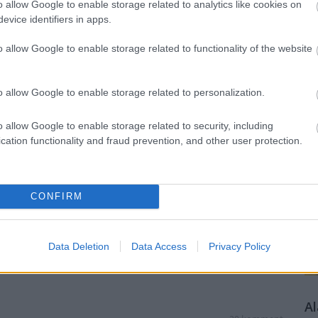
o allow Google to enable storage related to analytics like cookies on
evice identifiers in apps.
itika
Fidesz
Magyarország
lakatos júlia
választás 2022
o allow Google to enable storage related to functionality of the website
K
tőség, és a politikai ciklus
o allow Google to enable storage related to personalization.
nöt évvel az őszödi beszéd után még mindig kampánytéma
o allow Google to enable storage related to security, including
unikációs katasztrófája? Miért számít ez a 2022-es
cation functionality and fraud prevention, and other user protection.
jából?
H
CONFIRM
Data Deletion
Data Access
Privacy Policy
TOVÁBB
A