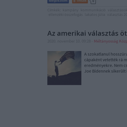
Tetszik
0
Címkék:
kampány
kommunikáció
választáso
ellenzéki összefogás
lakatos júlia
választás 2
Az amerikai választás ö
2020. november 10. 09:28
-
Méltányosság Köz
A szokatlanul hosszúra
cápaként vetették rá m
eredményekre. Nem cs
Joe Bidennek sikerült 