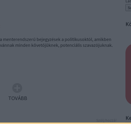
La
K
t
ak a menterendszerű bejegyzések a politikusoktól, amikben
vánnak minden követőjüknek, potenciális szavazójuknak.
TOVÁBB
K
Szólj hozzá!
ny
facebook
populizmus
gyurcsány ferenc
orbán viktor
elemzés