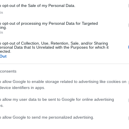
g
szakpolitika
Orbán Viktor
Európai Unió
Európa
lakatos júlia
o opt-out of the Sale of my Personal Data.
 vita
Pe
In
to opt-out of processing my Personal Data for Targeted
áll az ész?
ing.
In
t
o opt-out of Collection, Use, Retention, Sale, and/or Sharing
ersonal Data that Is Unrelated with the Purposes for which it
án Viktor, majd Márki-Zay Péter évértékelő beszédeivel
lected.
t a 2022-es országgyűlési választási kampány. Mostantól
Po
Out
gósításról szól.
consents
o allow Google to enable storage related to advertising like cookies on
evice identifiers in apps.
o allow my user data to be sent to Google for online advertising
V
s.
TOVÁBB
to allow Google to send me personalized advertising.
1
komment