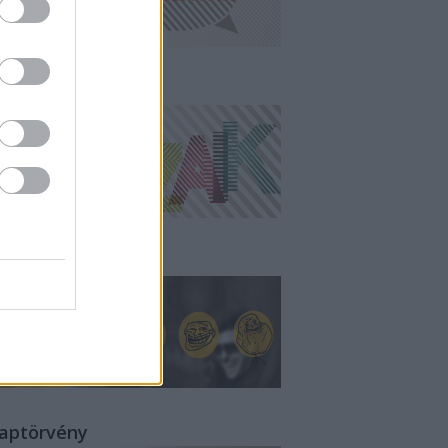
ampányMozaik
all of MÉM
laptörvény