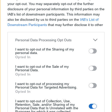
your opt-out. You may separately opt-out of the further
A Méltányosság Politikaelemző Központ és a Neticle
disclosure of your personal information by third parties on the
Technologies egy, a hazai piacon teljesen
IAB’s list of downstream participants. This information may
egyedülálló kutatást indít útjára, amely innovatív
also be disclosed by us to third parties on the
IAB’s List of
módszerekkel eddig ismeretlen szemszögből láttatja
Downstream Participants
that may further disclose it to other
a hazai politikai folyamatokat. A Neticle
third parties.
Technologies saját fejlesztésű webes…
Please note that this website/app uses one or more Google
Personal Data Processing Opt Outs
services and may gather and store information including but
Politikai véleményárfolyam - Július
not limited to your visit or usage behaviour. You may click to
I want to opt-out of the Sharing of my
personal data.
grant or deny consent to Google and its third-party tags to
Méltányosság Központ
•
2013. augusztus 13.
0
Opted In
use your data for below specified purposes in below Google
consent section.
I want to opt-out of the Sale of my
A Méltányosság Politikaelemző Központ és a Neticle
Personal Data.
Technologies egy, a hazai piacon teljesen
Opted In
egyedülálló kutatást indít útjára, amely innovatív
I want to opt-out of processing my
módszerekkel eddig ismeretlen szemszögből láttatja
Personal Data for Targeted Advertising.
a hazai politikai folyamatokat. A Neticle
Opted In
Technologies saját fejlesztésű webes…
I want to opt-out of Collection, Use,
Retention, Sale, and/or Sharing of my
Personal Data that Is Unrelated with the
A Google ébredése
Purposes for which it was collected.