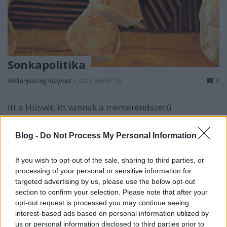
Sonkapolitika
Méltányosság Központ
•
2023. április 10.
0
Itt a Húsvét, itt vannak a menterendszerű
bejegyzések a politikusoktól, amikben kellemes
ünnepeket kívánnak minden követőjüknek,
Blog -
Do Not Process My Personal Information
potenciális szavazójuknak.
If you wish to opt-out of the sale, sharing to third parties, or
Politikai véleményárfolyam -
processing of your personal or sensitive information for
November
targeted advertising by us, please use the below opt-out
section to confirm your selection. Please note that after your
Twitter vs. Facebook
opt-out request is processed you may continue seeing
Méltányosság Központ
•
2013. december 17.
0
interest-based ads based on personal information utilized by
us or personal information disclosed to third parties prior to