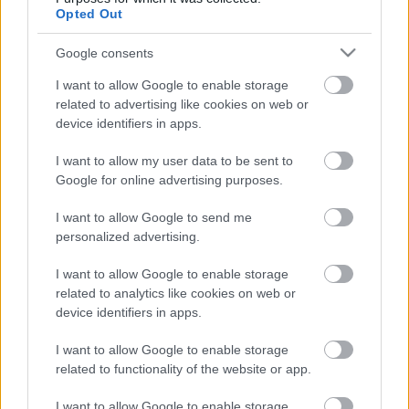
Opted Out
Méltányosság
•
2012. február 13.
0
Google consents
Farkas Réka bejegyzéseNemrégiben a Google
I want to allow Google to enable storage
váratlan bejelentést tett, miszerint idén március 1-
related to advertising like cookies on web or
vel kezdődően összekapcsolja a különböző
device identifiers in apps.
szolgáltatásainak adatbázisait, személyre szabottá
téve ezzel a keresőprogramja használatát. Ez azt
I want to allow my user data to be sent to
jelenti, hogy az egyes felhasználó…
Google for online advertising purposes.
A webkettő és a közbeszéd
I want to allow Google to send me
personalized advertising.
hanyatlása
I want to allow Google to enable storage
Méltányosság
•
2011. április 19.
1
related to analytics like cookies on web or
device identifiers in apps.
Rengeteget írtunk már itt a blogon is az internet –
azon belül is a webkettő – politikai hatásairól. Ezek a
I want to allow Google to enable storage
bejegyzések jórészt a pozitív hatásokra hívták fel a
related to functionality of the website or app.
figyelmet: milyen szerepet tölthetnek be a közösségi
portálok egy-egy választási kampányban, a
I want to allow Google to enable storage