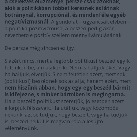
a cselekvés előzménye, persze csak azoknak,
akik a politikában többet keresnek és látnak
botránynál, korrupciónál, és mindenféle egyéb
negatívizmusnál.
A gondolat – ugyancsak elvben –
a politika pozitivizmusa, a beszéd pedig akár
nevezhető e pozitív szellem megnyilvánulásának.
De persze még sincsen ez így.
S azért nincs, mert a legtöbb politikusi beszéd egyik
fülünkön be, a másikon ki. Nem is halljuk őket. Vagy
ha halljuk, elvetjük. S nem feltétlen azért, mert sok
(politikusi) beszédnek sok az alja, hanem azért, mert
nem hiszünk abban, hogy egy-egy beszéd bármit
is kifejezne, s minket bármiben is megingatna.
Ha a beszélő politikust szeretjük, jó esetben azért
elkapjuk félszavait. Ha utáljuk, vagy közömbös
nekünk, azt se tudjuk, hogy beszélt, vagy ha tudjuk
is, beszéd nélkül is megvan róla a lesújtó
véleményünk.