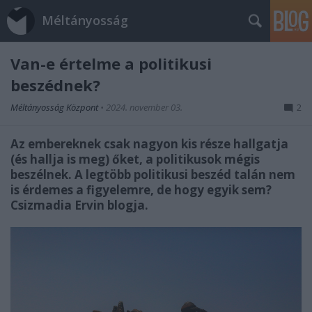
Méltányosság
Van-e értelme a politikusi
beszédnek?
Méltányosság Központ
•
2024. november 03.
2
Az embereknek csak nagyon kis része hallgatja
(és hallja is meg) őket, a politikusok mégis
beszélnek. A legtöbb politikusi beszéd talán nem
is érdemes a figyelemre, de hogy egyik sem?
Csizmadia Ervin blogja.