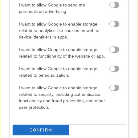
Ajánlott bejegyzések:
I want to allow Google to send me
personalized advertising.
A verhetetlenség mítosza
I want to allow Google to enable storage
related to analytics like cookies on web or
device identifiers in apps.
I want to allow Google to enable storage
Beszélni a másik oldalhoz
related to functionality of the website or app.
I want to allow Google to enable storage
related to personalization.
Kell-e foglalkoznunk az igazsággal?
I want to allow Google to enable storage
related to security, including authentication
functionality and fraud prevention, and other
user protection.
A politika, mint élmény
CONFIRM