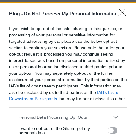
Hat évvel ezelőtt már
kifejezésre juttattuk, mennyire
fontosak számunkra a politikusi beszédek.
Blog -
Do Not Process My Personal Information
Nemrégiben pedig
újra hangot adtunk
annak a
véleményünknek, mennyire fontos figyelnünk
If you wish to opt-out of the sale, sharing to third parties, or
vezető politikusok médiabeli
processing of your personal or sensitive information for
megnyilatkozásaira.
Nem állíthatjuk, hogy ez a
targeted advertising by us, please use the below opt-out
törekvésünk egy nagy össznépi kampányba torkollt
section to confirm your selection. Please note that after your
volna, amelynek lényege az lenne: Ismerd meg, mit
opt-out request is processed you may continue seeing
gondolnak politikusaid!
interest-based ads based on personal information utilized by
us or personal information disclosed to third parties prior to
Pedig jó lenne tudni, mit mond Scholz, Macron,
your opt-out. You may separately opt-out of the further
Starmer, Meloni, mit mondanak a BRICS-es vezetők,
disclosure of your personal information by third parties on the
hogy Amerika vezetőiről ne is beszéljünk. Meg
IAB’s list of downstream participants. This information may
persze a környező országok vezetői. Rengeteg
also be disclosed by us to third parties on the
IAB’s List of
tapasztalatot kellene szerezünk erről, de ezekre nem
Downstream Participants
that may further disclose it to other
vagyunk kíváncsiak. Előre tudni véljük a
third parties.
mondanivalót, vagy ha nem is tudjuk, nem érdekel.
Please note that this website/app uses one or more Google
Personal Data Processing Opt Outs
Itt van például a minapi Schröder-Orbán
services and may gather and store information including but
beszélgetés. Politológusnak nyilván kötelező
not limited to your visit or usage behaviour. You may click to
I want to opt-out of the Sharing of my
personal data.
grant or deny consent to Google and its third-party tags to