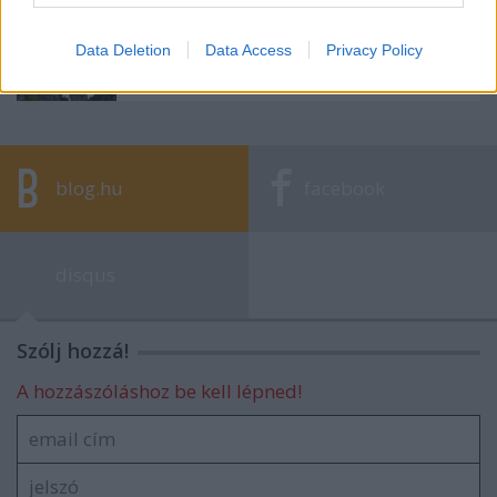
Meddig birkóznak egymással kurucok és
Data Deletion
Data Access
Privacy Policy
labancok?
blog.hu
facebook
disqus
Szólj hozzá!
A hozzászóláshoz be kell lépned!