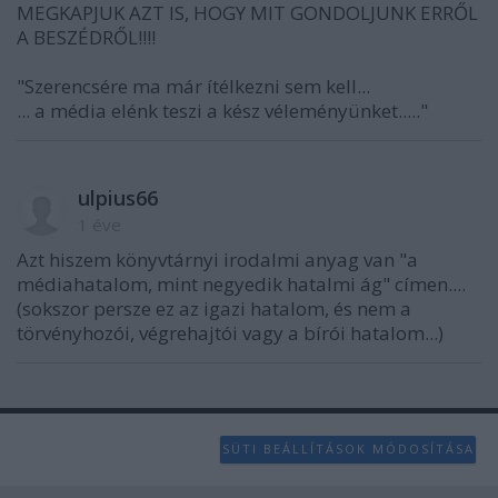
MEGKAPJUK AZT IS, HOGY MIT GONDOLJUNK ERRŐL
A BESZÉDRŐL!!!!
"Szerencsére ma már ítélkezni sem kell...
... a média elénk teszi a kész véleményünket....."
ulpius66
1 éve
Azt hiszem könyvtárnyi irodalmi anyag van "a
médiahatalom, mint negyedik hatalmi ág" címen....
(sokszor persze ez az igazi hatalom, és nem a
törvényhozói, végrehajtói vagy a bírói hatalom...)
SÜTI BEÁLLÍTÁSOK MÓDOSÍTÁSA