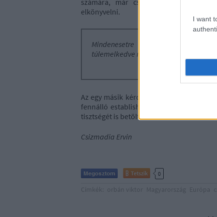
számára, már csak azért is, hogy ne
elkönyvelni.
I want t
authenti
Mindenesetre teljesen egyértelmű,
túlemelkedve most már komoly európai 
Az egy másik kérdés, hogy az EU történeté
fennálló establishmenttel totálisan sze
tisztségét is betölti.
Csizmadia Ervin
Tetszik
0
Címkék:
orbán viktor
Magyarország
Európa
c