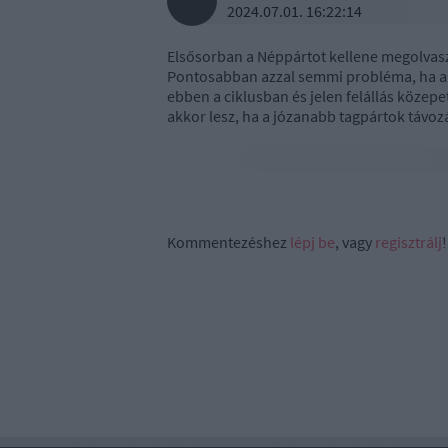
2024.07.01. 16:22:14
Elsősorban a Néppártot kellene megolvaszt
Pontosabban azzal semmi probléma, ha a m
ebben a ciklusban és jelen felállás közepe
akkor lesz, ha a józanabb tagpártok távoz
Kommentezéshez
lépj be
, vagy
regisztrálj
!