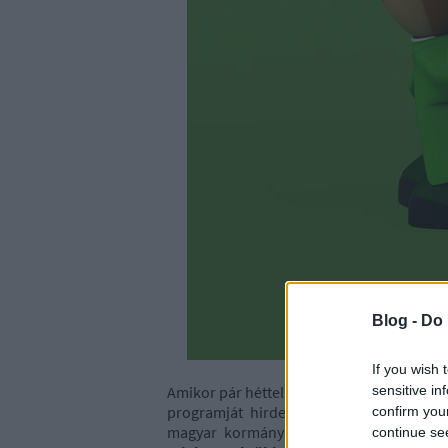
Blog -
Do 
If you wish 
sensitive in
Amikor pár héttel ezelőtt, a Békemeneten
programját hirdette meg, bizonyára soka
confirm you
magyar kormánynak az EU-hoz való vi
continue se