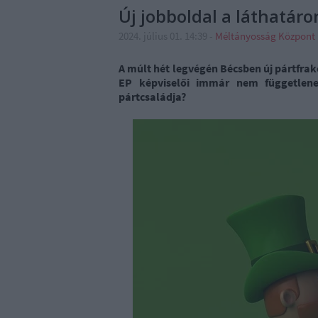
Új jobboldal a láthatáro
2024. július 01. 14:39
-
Méltányosság Központ
A múlt hét legvégén Bécsben új pártfrakc
EP képviselői immár nem függetlene
pártcsaládja?