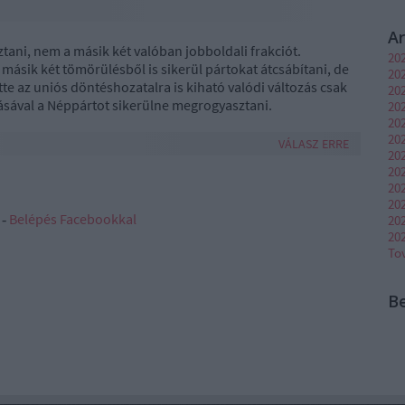
A
ani, nem a másik két valóban jobboldali frakciót.
20
ásik két tömörülésből is sikerül pártokat átcsábítani, de
20
tte az uniós döntéshozatalra is kiható valódi változás csak
202
ásával a Néppártot sikerülne megrogyasztani.
202
20
202
VÁLASZ ERRE
20
202
20
20
 ‐
Belépés Facebookkal
20
20
To
B