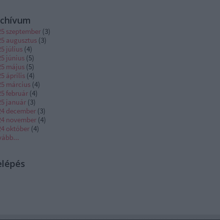
rchívum
25 szeptember
(
3
)
25 augusztus
(
3
)
5 július
(
4
)
5 június
(
5
)
25 május
(
5
)
5 április
(
4
)
25 március
(
4
)
5 február
(
4
)
25 január
(
3
)
24 december
(
3
)
24 november
(
4
)
24 október
(
4
)
vább
...
elépés