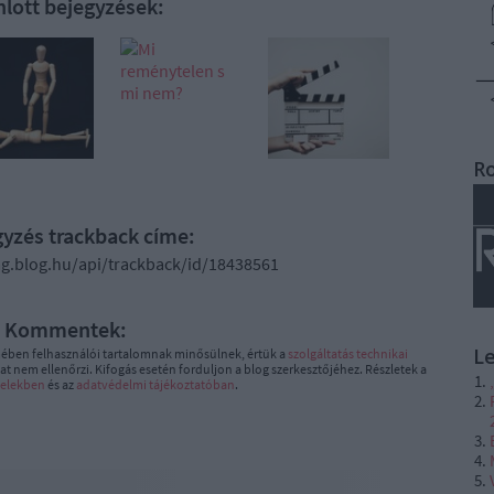
nlott bejegyzések:
R
gyzés trackback címe:
ag.blog.hu/api/trackback/id/18438561
Kommentek:
L
ében felhasználói tartalomnak minősülnek, értük a
szolgáltatás technikai
t nem ellenőrzi. Kifogás esetén forduljon a blog szerkesztőjéhez. Részletek a
telekben
és az
adatvédelmi tájékoztatóban
.