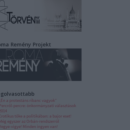
oma Remény Projekt
egolvasottabb
„Én a protestáns ribanc vagyok”
Percről-percre: önkormányzati választások
2014
Erotikus tőke a politikában: a bajor eset!
Még egyszer az Orbán-rendszerről
Vegye-vigye! Minden ingyen van!