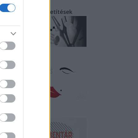
rcről-percre - közvetítések
litika és erotika
endégkommentár