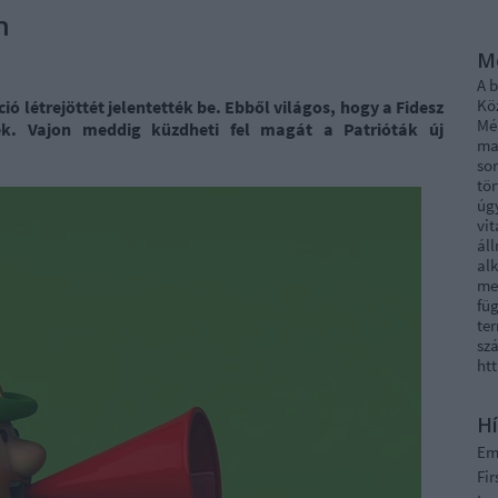
n
M
A 
Kö
ió létrejöttét jelentették be. Ebből világos, hogy a Fidesz
Mél
k. Vajon meddig küzdheti fel magát a Patrióták új
ma
sor
tö
úg
vi
áll
al
me
fü
ter
szá
ht
Hí
E
Fi