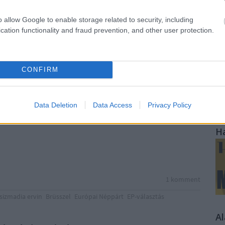
 egy újabb szélsőséges pártcsoportként lehessen majd
o allow Google to enable storage related to security, including
cation functionality and fraud prevention, and other user protection.
K
 hogy Orbán Viktor a magyar politikai küzdelmeken
befolyásra tör.
CONFIRM
ben volt-e olyan miniszterelnök, aki akkor szervezett új (a
Data Deletion
Data Access
Privacy Policy
mbe menő) pártfrakciót, amikor országa az EU soros elnöki
H
1
komment
sizmadia ervin
Brüsszel
Európai Néppárt
EP-választás
A