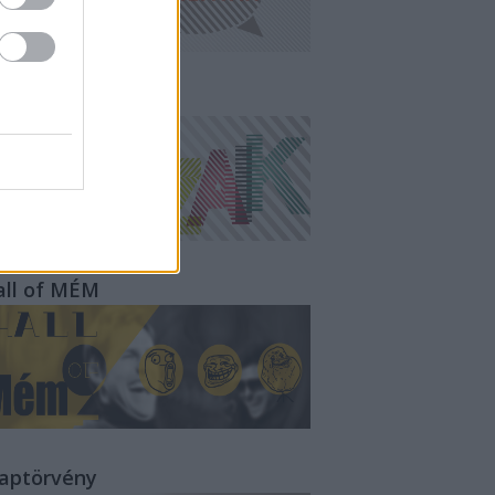
ampányMozaik
all of MÉM
laptörvény