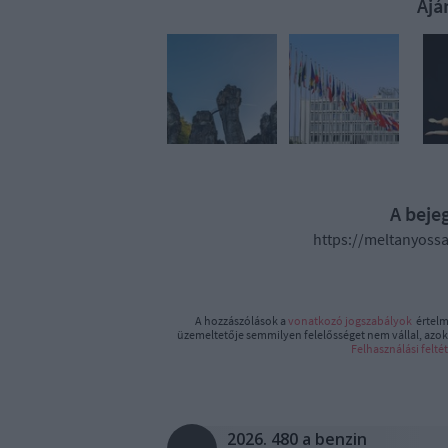
Ajá
A beje
https://meltanyoss
A hozzászólások a
vonatkozó jogszabályok
értelm
üzemeltetője semmilyen felelősséget nem vállal, azoka
Felhasználási felté
2026. 480 a benzin