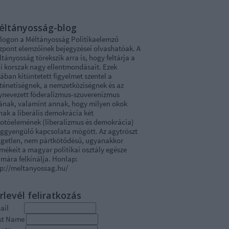
éltányosság-blog
blogon a Méltányosság Politikaelemző
zpont elemzőinek bejegyzései olvashatóak. A
tányosság törekszik arra is, hogy feltárja a
i korszak nagy ellentmondásait. Ezek
ában kitüntetett figyelmet szentel a
rténetiségnek, a nemzetköziségnek és az
ynevezett föderalizmus-szuverenizmus
tának, valamint annak, hogy milyen okok
nak a liberális demokrácia két
kotóelemének (liberalizmus és demokrácia)
ggyengülő kapcsolata mögött. Az agytröszt
ggetlen, nem pártkötődésű, ugyanakkor
mékeit a magyar politikai osztály egésze
mára felkínálja. Honlap:
tp://meltanyossag.hu/
rlevél feliratkozás
mail
rst Name