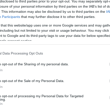
disclosed to third parties prior to your opt-out. You may separately opt-
losure of your personal information by third parties on the IAB’s list of
B
án mindenki lázasan várta az EP választás eredményét, és a
. This information may also be disclosed by us to third parties on the
IA
 akik Brüsszel kapitulációját várták. Merthogy voltaképpen
Participants
that may further disclose it to other third parties.
 (mint mindig) az Európai Néppárt nyerte meg és őket a
 that this website/app uses one or more Google services and may gath
rforma.
Valamicskét visszább szorultak a liberálisok és a
including but not limited to your visit or usage behaviour. You may click 
a konzervatívok és az Identitás pártcsaládhoz tartozók.
De
li áttörés, amelynek következményeképpen a „brüsszeli
 to Google and its third-party tags to use your data for below specifi
Po
golnia kellene.
ogle consent section.
gy újabb túlméretezett magyar ígéret, amely semmilyen
l Data Processing Opt Outs
vasárnap Bécsben bekövetkezett egy harmadik meglepetés
ák Szabadság Párt elnökének, a cseh ANO elnökének és a
o opt-out of the Sharing of my personal data.
ével nemzetközi sajtótájékoztatót tartottak, amelyen
In
j pártfrakció létrehozatalát.
W
rbán Viktor és Andrzej Babis) beszélt, és egyhangzóan
o opt-out of the Sale of my Personal Data.
 Úgy fogalmaztak, hogy olyan új frakciót hoztak most létre,
In
boldal
vezető erejévé
válik. Orbán Viktor hozzátette: az
to opt-out of processing my Personal Data for Targeted
ing.
In