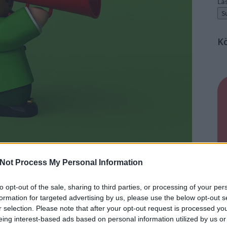
La
K
Not Process My Personal Information
to opt-out of the sale, sharing to third parties, or processing of your per
formation for targeted advertising by us, please use the below opt-out s
 a miniszterelnök köntörfalazás nélkül Brüsszel bevételének
K
n felkapták a fejüket, mert bár eddig is kiélezett volt a
r selection. Please note that after your opt-out request is processed y
szonya, de
a „bevétel” szó korábban nem volt benne a
eing interest-based ads based on personal information utilized by us or