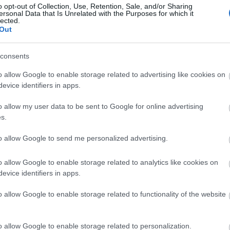
o opt-out of Collection, Use, Retention, Sale, and/or Sharing
 nem az Európai Néppártot értik (amelyet Orbán Viktor
ersonal Data that Is Unrelated with the Purposes for which it
Pe
lected.
 az Európai Konzervatívokat és Reformereket valamint az
Out
ád a június 9-ei választásokon együttesen körülbelül 130
e az új pártcsalád létrehozóinak szándékát, akkor ezt a
lső ránézésre nem lesz könnyű, hiszen pillanatnyilag a bécsi
consents
ntek meg (mint tudjuk, 7 ország 23 képviselővel hozhat létre
o allow Google to enable storage related to advertising like cookies on
evice identifiers in apps.
 a mostani
erősebbik
jobboldali pártcsalád, az Európai
Po
rtcsalád) mandátumszámának meghaladását tűzte zászlajára
o allow my user data to be sent to Google for online advertising
lbelül 85 képviselőt összeszedni.
s.
ennyi lenne az ambíció! Az alapítók nem azért nevezik
to allow Google to send me personalized advertising.
 720 tagú EP-ben egy 80+-os frakciót hoznak létre. Hanem
teljes pártrendszerét.
Ezt pedig csak úgy tehetik meg, ha
o allow Google to enable storage related to analytics like cookies on
P párt szintjére, azaz 140 fölé tornázzák fel magukat (130
evice identifiers in apps.
gy
permanens pártforradalom
van készülőben, ami azon
V
lapítók által remélt csatlakozási láz.
o allow Google to enable storage related to functionality of the website
liberális pártcsaládból – meglepetés. S talán lesz más
pártcsaládból. Ez nagyon is fontos lenne az új pártcsalád
o allow Google to enable storage related to personalization.