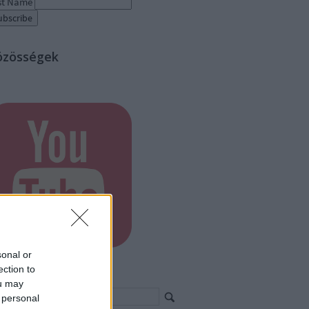
st Name
özösségek
sonal or
ection to
eresés
ou may
 personal