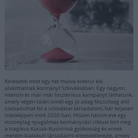
Kevesebb mint egy hét múlva kiderül kik
alakíthatnak kormányt Szlovákiában. Egy nagyon
intenzív és már-már hisztérikus kampányt láthatunk,
amely végén talán ismét egy jó adag feszültség alól
szabadulhat fel a szlovákiai társadalom, bár teljesen
másképpen mint 2020-ban. Hiszen három éve egy
viszonylag nyugalmas kormányzási ciklust tört meg
a tragikus Kuciak-Kusnírová gyilkosság és ennek
mentén kialakult társadalmi elégedetlenség, amely