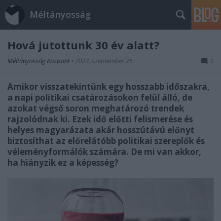
Méltányosság
Hová jutottunk 30 év alatt?
Méltányosság Központ
•
2023. szeptember 25.
2
Amikor visszatekintünk egy hosszabb időszakra,
a napi politikai csatározásokon felül álló, de
azokat végső soron meghatározó trendek
rajzolódnak ki. Ezek idő előtti felismerése és
helyes magyarázata akár hosszútávú előnyt
biztosíthat az előrelátóbb politikai szereplők és
véleményformálók számára. De mi van akkor,
ha hiányzik ez a képesség?