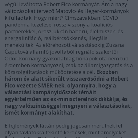
végül leváltotta Robert Fico kormányát.
Ám a nagy
változásokat tervező Matovic- és Heger-kormányok
kifulladtak
. Hogy miért? Címszavakban: COVID
pandémia kezelése, rossz viszony a koalíciós
partnerekkel, orosz-ukrán háború, élelmiszer- és
energaiinfláció, reálbércsökkenés, illegális
menekültek. Az előrehozott választásokig Zuzana
Čaputová államfő jóvoltából regnáló szakértői
Ódor-kormány gyakorlatilag hónapok óta nem tud
érdemben kormányozni, csak az államigazgatás és a
közszolgáltatások működtetése a cél.
Eközben
három év alatt sikerült visszaerősödni a Robert
Fico vezette SMER-nek, olyannyira, hogy a
választási kampányidőszok témáit
egyértelműen az ex-miniszterelnök diktálja, és
nagy valószínűséggel megnyeri a választásokat,
ismét kormányt alakíthat.
E fejlemények láttán pedig jogosan merülnek fel
olyan távlatokra tekintő kérdések, mint amelyeket