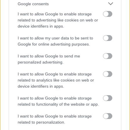
és közéleti gondolkodóknak.
Google consents
I want to allow Google to enable storage
related to advertising like cookies on web or
Már azzal közelebb kerülnének az ellenzéki oldalon
device identifiers in apps.
az elmúlt 30 év politikai magyarázatához,
Szlovákiában és Magyarországon is, ha nem
I want to allow my user data to be sent to
egyből a végeredményt vennék alapul.
Google for online advertising purposes.
A közkeletű mondás alapján: nem a cél számít,
hanem az oda vezető út.
I want to allow Google to send me
personalized advertising.
Hangácsi István
I want to allow Google to enable storage
related to analytics like cookies on web or
device identifiers in apps.
I want to allow Google to enable storage
related to functionality of the website or app.
Címkék:
politika
szlovákia
választások
társadalom
demokrácia
politikaelemzés
hangácsi istván
I want to allow Google to enable storage
related to personalization.