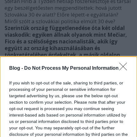
Štefan Hríb a Týždeň hetilap főszerkesztője és társai
egy beszélgetőesten megpendítettek: hová jutott
Szlovákia 30 év alatt? Előre lépett-e egyáltalán?
Miről szólt a szlovákiai politika elmúlt 30 éve?
Szerintük ország függetlenedése óta két oldal
viaskodik: egyiken állnak olyanok mint Mečiar,
Fico és a szélsőséges nacionalisták, akik így
együtt az ország kihasználásában és
tönkretételében érdekeltek, a másik oldalon
meg a normálisak.
A gondolatmenetük szerint a
fiatal szlovákiai politika megfeneklett ennél az
Blog -
Do Not Process My Personal Information
alapproblémánál, nem képes tovább lépni, hiába az
EU, NATO és eurozóna tagság. Mindezt pedig a
If you wish to opt-out of the sale, sharing to third parties, or
hiányos államépítésre (vízóban) és
processing of your personal or sensitive information for
humánerőforrásra (karizma és szakmaiság hiánya)
targeted advertising by us, please use the below opt-out
vezették vissza.
Az összetett kérdések ellenére, Hríb és
section to confirm your selection. Please note that after your
vendégei ezeket a meglehetősen felszínes válaszokat
opt-out request is processed you may continue seeing
adtak, sommásan nyugtázva, hogy e trend folytatására
interest-based ads based on personal information utilized by
számítanak a továbbiakban is. E logika szerint nem is
us or personal information disclosed to third parties prior to
your opt-out. You may separately opt-out of the further
meglepő, ha Robert Fico újra visszatér az ország élére.
disclosure of your personal information by third parties on the
Kész, a kör bezárul.