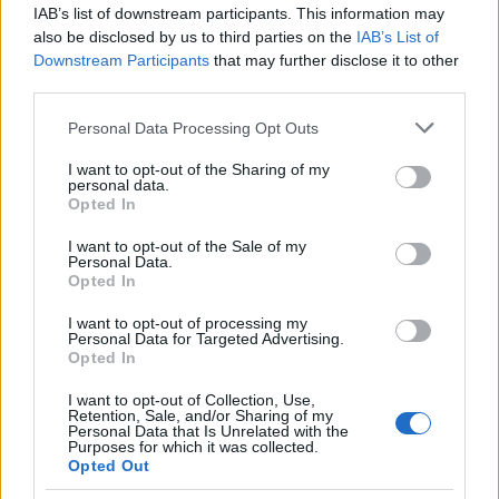
IAB’s list of downstream participants. This information may
also be disclosed by us to third parties on the
IAB’s List of
A fentiek alapján azonban nem elégedünk meg
Downstream Participants
that may further disclose it to other
ilyesféle leegyszerűsítő magyarázatokkal,
third parties.
amelyek javarészt a végeredmény minősítésére
koncentrálnak, vonatkozzanak ezek a szlovák
Please note that this website/app uses one or more Google
Personal Data Processing Opt Outs
vagy a magyar demokrácia helyzetére.
Az előző
services and may gather and store information including but
példában vajmi kevés teret kap magának a
not limited to your visit or usage behaviour. You may click to
I want to opt-out of the Sharing of my
personal data.
folyamatnak a megértése:
létezik más megközelítés
grant or deny consent to Google and its third-party tags to
Opted In
is
, amely nem csak a jelenlegi hanem a múltbeli, a
use your data for below specified purposes in below Google
nemzetközi kontextus és a különböző politikai
consent section.
I want to opt-out of the Sale of my
szereplők közötti interakciókat is számításba veszi.
Personal Data.
Opted In
Hiszen nem hirtelen a semmiből kerül többször is
egy párt és egy vezetővel az ország élére.
Míg a
I want to opt-out of processing my
magyarországi Orbán-rendszerről megannyi
Personal Data for Targeted Advertising.
elmélet született már, addig a szlovákiai politika
Opted In
folyamatok értelmezéséről… nos szinte alig.
I want to opt-out of Collection, Use,
Robert Fico és a SMER esetleges visszatérése a
Retention, Sale, and/or Sharing of my
hatalomba azonban egy új lendületet adhat az
Personal Data that Is Unrelated with the
Purposes for which it was collected.
értelmezések keresésének mind a jövendőbeli
Opted Out
parlamenti ellenzékének, mind a szlovákiai politikai