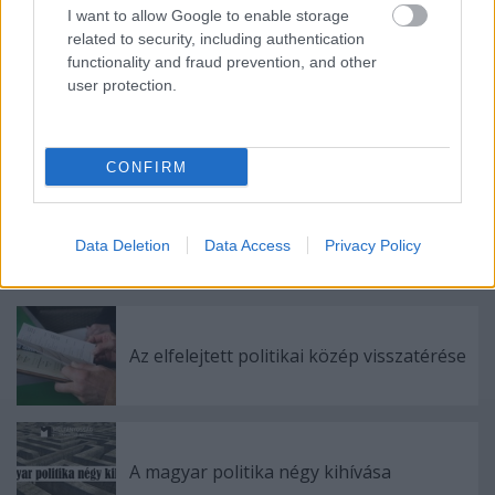
I want to allow Google to enable storage
related to security, including authentication
Ajánlott bejegyzések:
functionality and fraud prevention, and other
user protection.
Tüntetni vagy nem tüntetni?
CONFIRM
Orbán a határon innen és túl
Data Deletion
Data Access
Privacy Policy
Az elfelejtett politikai közép visszatérése
A magyar politika négy kihívása