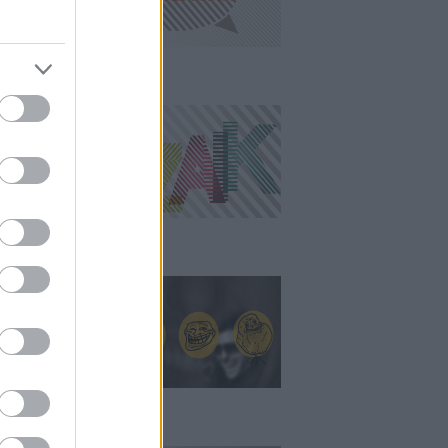
ampányMozaik
all of MÉM
laptörvény