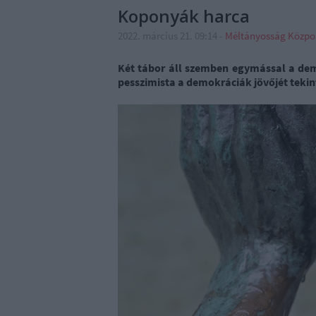
Koponyák harca
2022. március 21. 09:14
-
Méltányosság Közpo
Két tábor áll szemben egymással a dem
pesszimista a demokráciák jövőjét tekin