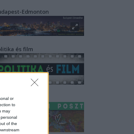
udapest-Edmonton
litika és film
ashington Poszt
sonal or
ection to
ou may
 personal
out of the
 downstream