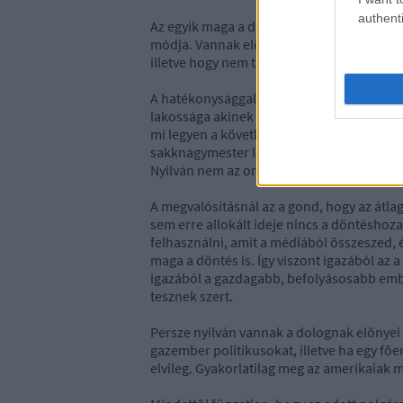
authenti
Az egyik maga a demokrácia. Ez egy hatal
módja. Vannak elõnyei és hátrányai, a le
illetve hogy nem túl hatákony.
A hatékonysággal kapcsolatos problémára a
lakossága akinek a szeme elõtt egy monito
mi legyen a következõ lépés, és azt lépik
sakknagymester lép.
Nyilván nem az ország fog nyerni.
A megvalósításnál az a gond, hogy az átl
sem erre allokált ideje nincs a döntéshoza
felhasználni, amit a médiából összeszed,
maga a döntés is. Így viszont igazából az
igazából a gazdagabb, befolyásosabb emb
tesznek szert.
Persze nyilván vannak a dolognak elõnyei is
gazember politikusokat, illetve ha egy fõe
elvileg. Gyakorlatilag meg az amerikaiak m