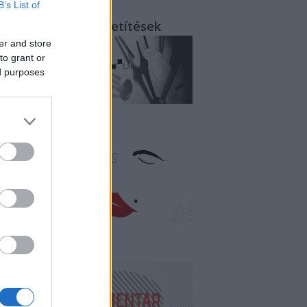
B’s List of
rcről-percre - közvetítések
er and store
to grant or
ed purposes
litika és erotika
endégkommentár