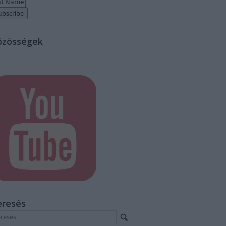
st Name
özösségek
eresés