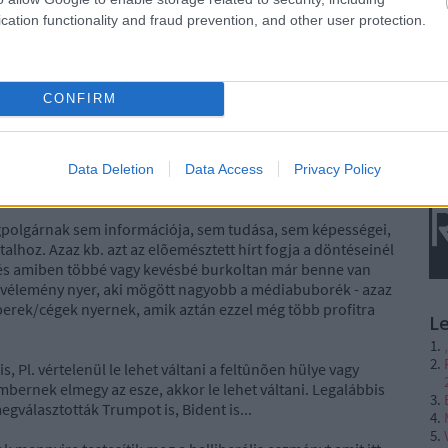
cation functionality and fraud prevention, and other user protection.
omtechnikai mechanizmus, a globális döntéshozatal egy
gfõbb hátránya egyébként az, hogy nem megvalósítható,
CONFIRM
 sakkozós példa mutat rá: az egyik oldalon áll egy ország
r, és egy számítógépen leadhatnak egy-egy javaslatot, hogy
 amire a legtöbben szavaznak, míg a másik oldalon pedig egy
R
Data Deletion
Data Access
Privacy Policy
agpolgárnak sem információja, sem tudása, sem képességei,
talhoz. Azaz kb. azt az elõemésztett hírt fogja a döntéseinél
 és amiben többé vagy kevésbé burkoltan már benne van
 a vélemény nyer, aki mögött nagyobb a médiabuborék - azaz
erek/cégek nyernek, amik aztán ezzel még több profitra
L
, Pl. vértelenül le lehet váltani a feltûnõen hülye vagy
mbernek elmegy az esze, akkor le lehet váltani. Legalábbis
egválasztották Trumpot is, Bident is...