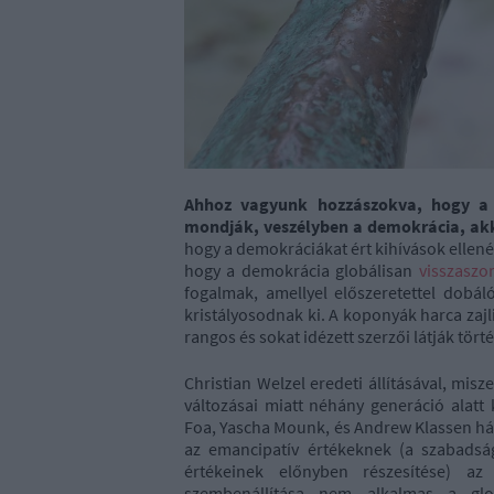
Ahhoz vagyunk hozzászokva, hogy a 
mondják, veszélyben a demokrácia, akk
hogy a demokráciákat ért kihívások elle
hogy a demokrácia globálisan
visszaszo
fogalmak, amellyel előszeretettel dobáló
kristályosodnak ki. A koponyák harca zajl
rangos és sokat idézett szerzői látják tör
Christian Welzel eredeti állításával, mis
változásai miatt néhány generáció alat
Foa, Yascha Mounk, és Andrew Klassen három
az emancipatív értékeknek (a szabadság
értékeinek előnyben részesítése) az a
szembenállítása nem alkalmas a glob