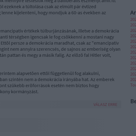
k mennyire testesítik meg a balliberális eszményt amit itt
 ezeknek a túltolása csak az elmúlt pár évtized
A
g lenne kijelenteni, hogy mondjuk a 60-as években az
20
20
202
emancipatív értékek túlburjánzásának, illetve a demokrácia
202
nti térségben igencsak le fog csökkenni a mostani nagy
20
p. Ettõl persze a demokrácia maradhat, csak az "emancipatív
202
gint nem annyira szerencsés, de sajnos az emberiség olyan
20
án pattan és megy a másik falig. Az elõzõ fal Hitler volt,
202
20
20
erintem alapvetõen ettõl függetlenül fog alakulni,
20
ában szintén nem a demokrácia irányába hat. Az emberek
20
To
zont szûkebb erõforrások esetén nem biztos hogy
kony kormányzást.
B
VÁLASZ ERRE