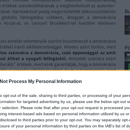
 értékek szembeállításának a megfeleltetését az autoriter-
B
ciával. Harmadrészt pedig megerősítették dekonszolidációs
k globális támogatása csökken, ahogyan a demokrácia
an Kruze-al, és Lennart Brunkkert-tel karöltve tételesen
iós elmélet véleményük szerint összetéveszti a demokrácia
értékei iránti elkötelezettséggel. Mindez azért fontos, mert
Po
ontos számukra a demokrácia, csak éppenséggel az amit
l állhat a nyugati felfogástól.
Welzelék számára ezért
liberális” értékek, mert ezek garantálják, hogy a demokrácia
tók. A szerzők cáfolják továbbá, hogy a demokráciák iránt
ogy kulturálisan aláásták volna a demokráciákat. Kulturális
es. Antidemokratikus rendszerek jönnek mennek, de a
Not Process My Personal Information
iktatni, illetve, ha a politikai helyzet lehetőséget teremt,
ánti vágy, ott könnyebben adaptálják majd az állampolgárok.
W
to opt-out of the sale, sharing to third parties, or processing of your per
ításukhoz, amelyben cáfolják, hogy a demokratikus
formation for targeted advertising by us, please use the below opt-out s
r selection. Please note that after your opt-out request is processed y
eing interest-based ads based on personal information utilized by us or
politológiai állítások, amelyek külön-külön megérdemelnének
disclosed to third parties prior to your opt-out. You may separately opt-
k arra, hogy
a politikatudományt is meghatározzák
losure of your personal information by third parties on the IAB’s list of
k tartott értékek, egyben arra is, hogy lehetséges nagyon