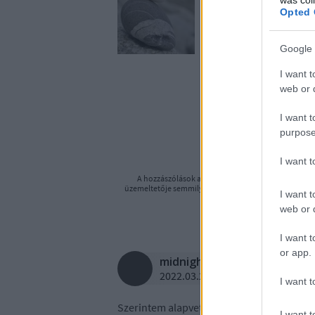
Opted 
Google 
I want t
web or d
A beje
I want t
https://meltanyoss
purpose
I want 
A hozzászólások a
vonatkozó jogszabályok
értelm
üzemeltetője semmilyen felelősséget nem vállal, azoka
I want t
Felhasználási felté
web or d
I want t
or app.
midnightcoder2
2022.03.21. 11:36:44
I want t
Szerintem alapvetõen két különbözõ, egym
I want t