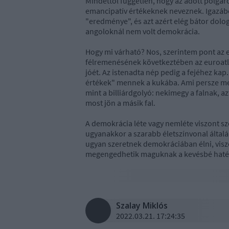
Mindettõl független, hogy az adott polgáro
emancipatív értékeknek neveznek. Igazából
"eredménye", és azt azért elég bátor dolo
angoloknál nem volt demokrácia.
Hogy mi várható? Nos, szerintem pont az 
félremenésének következtében az euroatla
jóét. Az istenadta nép pedig a fejéhez ka
értékek" mennek a kukába. Ami persze me
mint a billiárdgolyó: nekimegy a falnak, azt
most jön a másik fal.
A demokrácia léte vagy nemléte viszont sz
ugyanakkor a szarabb életszínvonal által
ugyan szeretnek demokráciában élni, vis
megengedhetik maguknak a kevésbé haté
Szalay Miklós
2022.03.21. 17:24:35