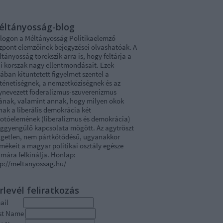
éltányosság-blog
blogon a Méltányosság Politikaelemző
zpont elemzőinek bejegyzései olvashatóak. A
tányosság törekszik arra is, hogy feltárja a
i korszak nagy ellentmondásait. Ezek
ában kitüntetett figyelmet szentel a
rténetiségnek, a nemzetköziségnek és az
ynevezett föderalizmus-szuverenizmus
tának, valamint annak, hogy milyen okok
nak a liberális demokrácia két
kotóelemének (liberalizmus és demokrácia)
ggyengülő kapcsolata mögött. Az agytröszt
ggetlen, nem pártkötődésű, ugyanakkor
mékeit a magyar politikai osztály egésze
mára felkínálja. Honlap:
tp://meltanyossag.hu/
rlevél feliratkozás
mail
rst Name