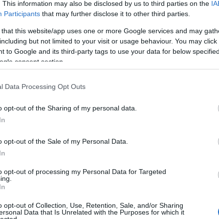
. This information may also be disclosed by us to third parties on the
IA
 amúgy ugyanabban hiszünk.
A felsorolt szerzők mind a
Participants
that may further disclose it to other third parties.
dkívül fontos vitát vívnak, amelyben nem is annyira a
Pe
ita. Érvelésük nyomán ugyanis többet tudhatunk meg a
 that this website/app uses one or more Google services and may gath
llenállóképességéről, mintha egymás válát veregetve
including but not limited to your visit or usage behaviour. You may click 
zete kapcsán. Ha győztest nem is hirdethetünk, várjuk a
 to Google and its third-party tags to use your data for below specifi
ogle consent section.
l Data Processing Opt Outs
Po
o opt-out of the Sharing of my personal data.
In
6
komment
o opt-out of the Sale of my Personal Data.
ulturális
politikatudomány
liberális demokrácia
lakatos júlia
In
to opt-out of processing my Personal Data for Targeted
V
ing.
In
nlott bejegyzések:
o opt-out of Collection, Use, Retention, Sale, and/or Sharing
ersonal Data that Is Unrelated with the Purposes for which it
lected.