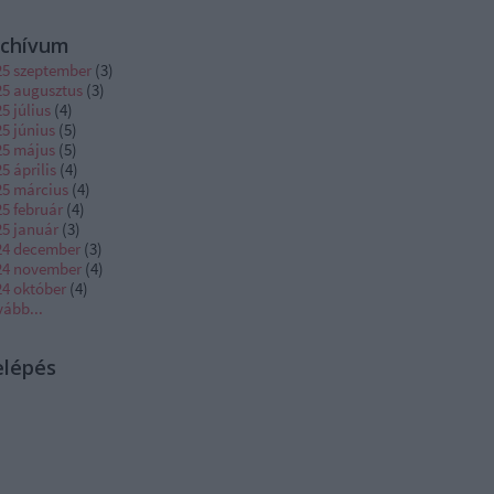
rchívum
25 szeptember
(
3
)
25 augusztus
(
3
)
5 július
(
4
)
5 június
(
5
)
25 május
(
5
)
5 április
(
4
)
25 március
(
4
)
5 február
(
4
)
25 január
(
3
)
24 december
(
3
)
24 november
(
4
)
24 október
(
4
)
vább
...
elépés