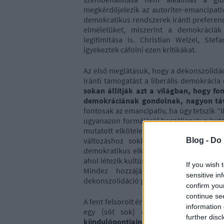
megkérdőjelezik az autoriter-emancipatív
demokratikus rendszerek iránti preferen
elméletüket, miszerint a demokráciá
legitimitása is. Christian Welzel, Stef
igyekeztek cáfolni ezen kritikákat.
Az első meglátásuk, hogy a dekonszolidác
iránti támogatást a liberális demokrácia 
sokan állítják azt a világban, hogy f
demokráciának gondolnak, nagyon távo
fontosak az emancipatív, ha úgy tetszik “
ugyanazon formájáról beszéljenek a kuta
mutatott elkötelezettség azt jelentené, h
változáshoz sokkal több idő szükség
Blog -
Do 
demokratikus elkötelezettséget nehezebb ki
ahol létezik kultúrálisan a demokrácia ir
If you wish 
Mindez hozzájárul utolsó megállap
sensitive in
dekonszolidáció globális trend lenne.
confirm you
continue se
A fent felsorolt érvek hihetetlenül erős 
information 
egy (sőt sok) elemzést. Rámutatna
further disc
kiindulópontjaink, az általunk fontosna