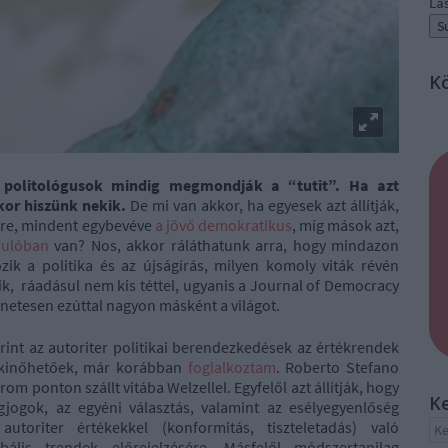
La
K
politológusok mindig megmondják a “tutit”. Ha azt
or hiszünk nekik.
De mi van akkor, ha egyesek azt állítják,
nére, mindent egybevéve
a jövő demokratikus
, míg mások azt,
rulóban
van? Nos, akkor ráláthatunk arra, hogy mindazon
zik a politika és az újságírás, milyen komoly viták révén
ik, ráadásul nem kis téttel, ugyanis a Journal of Democracy
ténetesen ezúttal nagyon másként a világot.
zerint az autoriter politikai berendezkedések az értékrendek
t kinőhetőek, már korábban
foglalkoztam
. Roberto Stefano
 ponton szállt vitába Welzellel. Egyfelől azt állítják, hogy
K
jogok, az egyéni választás, valamint az esélyegyenlőség
utoriter értékekkel (konformitás, tiszteletadás) való
ális trendek előrejelzésére. Másfelől módszertanilag