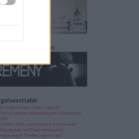
oma Remény Projekt
egolvasottabb
„Én a protestáns ribanc vagyok”
Percről-percre: önkormányzati választások
2014
Erotikus tőke a politikában: a bajor eset!
Még egyszer az Orbán-rendszerről
Vegye-vigye! Minden ingyen van!