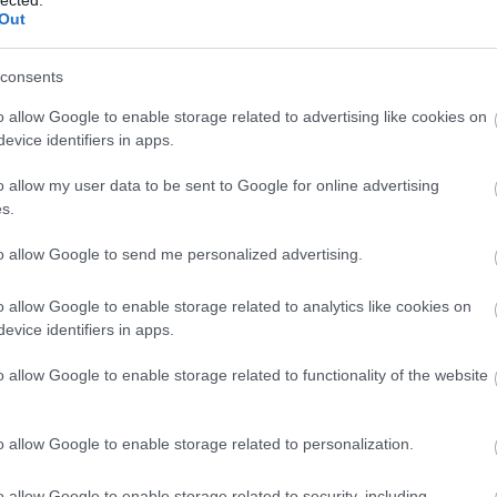
Out
consents
K
o allow Google to enable storage related to advertising like cookies on
evice identifiers in apps.
gyzés trackback címe:
o allow my user data to be sent to Google for online advertising
ag.blog.hu/api/trackback/id/17785404
s.
Kommentek:
to allow Google to send me personalized advertising.
ében felhasználói tartalomnak minősülnek, értük a
szolgáltatás technikai
H
t nem ellenőrzi. Kifogás esetén forduljon a blog szerkesztőjéhez. Részletek a
o allow Google to enable storage related to analytics like cookies on
telekben
és az
adatvédelmi tájékoztatóban
.
evice identifiers in apps.
o allow Google to enable storage related to functionality of the website
o allow Google to enable storage related to personalization.
A
ástól kb. független dolgot próbálnak összekötni.
o allow Google to enable storage related to security, including