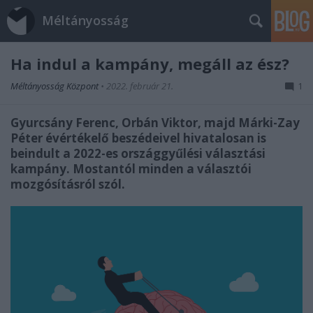
Méltányosság
Ha indul a kampány, megáll az ész?
Méltányosság Központ
•
2022. február 21.
1
Gyurcsány Ferenc, Orbán Viktor, majd Márki-Zay
Péter évértékelő beszédeivel hivatalosan is
beindult a 2022-es országgyűlési választási
kampány. Mostantól minden a választói
mozgósításról szól.