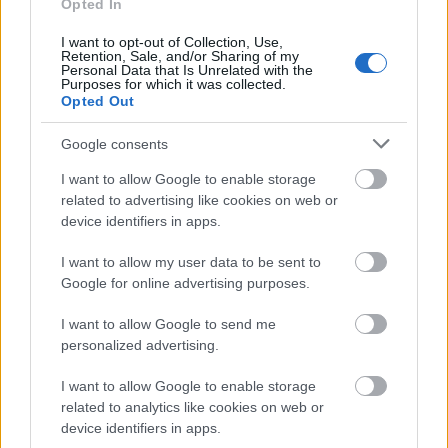
Opted In
rétegnek a döntésein fog múlni.
I want to opt-out of Collection, Use,
Retention, Sale, and/or Sharing of my
Fontos tehát a saját tábor mozgósítása, de még
Personal Data that Is Unrelated with the
Purposes for which it was collected.
fontosabb azok meggyőzése, akik úgy gondolják,
Opted Out
hogy a politikusok homogén, infantilis tömegnek
nézik a választókat. Az észérvekbe fektetett energia
Google consents
szavazatokban mérhető eredménye nem
I want to allow Google to enable storage
alábecsülendő.
related to advertising like cookies on web or
device identifiers in apps.
Lakatos Júlia
I want to allow my user data to be sent to
Google for online advertising purposes.
I want to allow Google to send me
personalized advertising.
Címkék:
kampány
évértékelő
ellenzék
belpolitika
Fidesz
Magyarország
lakatos júlia
választás 2022
I want to allow Google to enable storage
related to analytics like cookies on web or
device identifiers in apps.