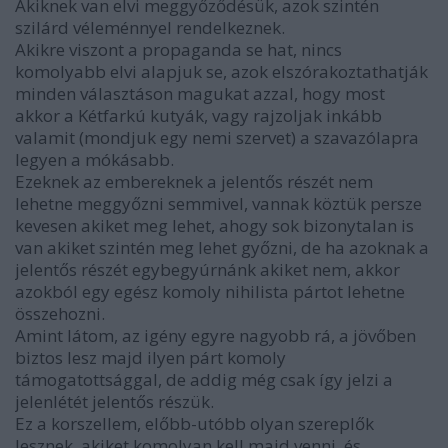
Akiknek van elvi meggyőződésük, azok szintén
szilárd véleménnyel rendelkeznek.
Akikre viszont a propaganda se hat, nincs
komolyabb elvi alapjuk se, azok elszórakoztathatják
minden választáson magukat azzal, hogy most
akkor a Kétfarkú kutyák, vagy rajzoljak inkább
valamit (mondjuk egy nemi szervet) a szavazólapra
legyen a mókásabb.
Ezeknek az embereknek a jelentős részét nem
lehetne meggyőzni semmivel, vannak köztük persze
kevesen akiket meg lehet, ahogy sok bizonytalan is
van akiket szintén meg lehet győzni, de ha azoknak a
jelentős részét egybegyúrnánk akiket nem, akkor
azokból egy egész komoly nihilista pártot lehetne
összehozni.
Amint látom, az igény egyre nagyobb rá, a jövőben
biztos lesz majd ilyen párt komoly
támogatottsággal, de addig még csak így jelzi a
jelenlétét jelentős részük.
Ez a korszellem, előbb-utóbb olyan szereplők
lesznek, akiket komolyan kell majd venni, és