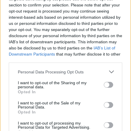
kontraproduktívvá válnak, és épp a politikától való
section to confirm your selection. Please note that after your
opt-out request is processed you may continue seeing
elfordulást eredményezik.
interest-based ads based on personal information utilized by
us or personal information disclosed to third parties prior to
Sokszor hallani azt, hogy
a magyar választók azt
your opt-out. You may separately opt-out of the further
akarják, hogy megmondják nekik, kire
disclosure of your personal information by third parties on the
szavazzanak, csakhogy egy réteg azt is szeretné,
IAB’s list of downstream participants. This information may
hogy megmondják
mi
é
rt
.
Számukra nem elég az
also be disclosed by us to third parties on the
IAB’s List of
ellenkező politikai oldallal való riogatás. Az, hogy a
Downstream Participants
that may further disclose it to other
Kétfarkú Kutya Párt 2014 óta bejegyzett pártként
third parties.
ennyi ember szimpátiáját képes volt megszerezni
(még ha stratégiai megfontolásból nem is feltétlen
Please note that this website/app uses one or more Google
Personal Data Processing Opt Outs
rájuk adják szavazatukat), illetve az, hogy a
services and may gather and store information including but
különböző álpártok rendre el tudnak szipkázni
not limited to your visit or usage behaviour. You may click to
I want to opt-out of the Sharing of my
personal data.
szavazatokat a fő indulóktól, rámutat arra, hogy
grant or deny consent to Google and its third-party tags to
Opted In
létezik egy szűk réteg, amely elmegy szavazni, de
use your data for below specified purposes in below Google
nagy mértékben kritikus a létező politikai kínálat
consent section.
I want to opt-out of the Sale of my
Personal Data.
színvonalával szemben. Egyszerűen több szellemi
Opted In
muníciót vár a politikától, mint amit jelenleg kap.
I want to opt-out of processing my
A 2022-es választás sok szempontból ennek a
Personal Data for Targeted Advertising.