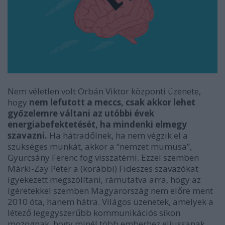
Nem véletlen volt Orbán Viktor központi üzenete,
hogy
nem lefutott a meccs, csak akkor lehet
győzelemre váltani az utóbbi évek
energiabefektetését, ha mindenki elmegy
szavazni.
Ha hátradőlnek, ha nem végzik el a
szükséges munkát, akkor a “nemzet mumusa”,
Gyurcsány Ferenc fog visszatérni. Ezzel szemben
Márki-Zay Péter a (korábbi) Fideszes szavazókat
igyekezett megszólítani, rámutatva arra, hogy az
ígéretekkel szemben Magyarország nem előre ment
2010 óta, hanem hátra. Világos üzenetek, amelyek a
létező legegyszerűbb kommunikációs síkon
mozognak, hogy minél több emberhez eljussanak.