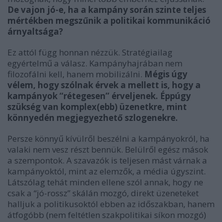
De vajon jó-e, ha a kampány során szinte teljes
mértékben megszűnik a politikai kommunikáció
árnyaltsága?
Ez attól függ honnan nézzük. Stratégiailag
egyértelmű a válasz. Kampányhajrában nem
filozofálni kell, hanem mobilizálni.
Mégis úgy
vélem, hogy szólnak érvek a mellett is, hogy a
kampányok “rétegesen” érveljenek. Éppúgy
szükség van komplex(ebb) üzenetkre, mint
könnyedén megjegyezhető szlogenekre.
Persze könnyű kívülről beszélni a kampányokról, ha
valaki nem vesz részt bennük. Belülről egész mások
a szempontok. A szavazók is teljesen mást várnak a
kampányoktól, mint az elemzők, a média úgyszint.
Látszólag tehát minden ellene szól annak, hogy ne
csak a “jó-rossz” skálán mozgó, direkt üzeneteket
halljuk a politikusoktól ebben az időszakban, hanem
átfogóbb (nem feltétlen szakpolitikai síkon mozgó)