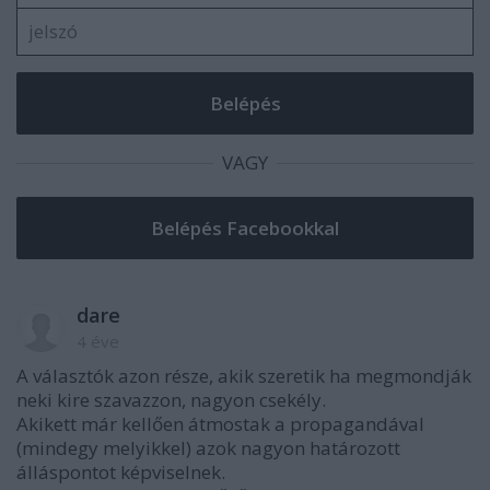
VAGY
dare
4 éve
A választók azon része, akik szeretik ha megmondják
neki kire szavazzon, nagyon csekély.
Akikett már kellően átmostak a propagandával
(mindegy melyikkel) azok nagyon határozott
álláspontot képviselnek.