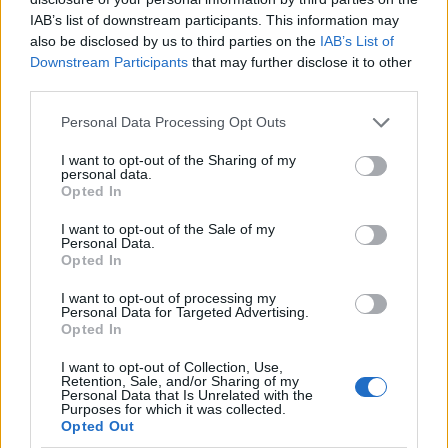
kihívások menedzseléséről szólt. Ám november 3-án
IAB’s list of downstream participants. This information may
nemcsak elnökválasztásra kerül sor, hanem
also be disclosed by us to third parties on the
IAB’s List of
szavaznak a törvényhozási mandátumok és a
Downstream Participants
that may further disclose it to other
tagállami kormányzók többségéről is. Ez lehetőséget
third parties.
kínál az országnak, hogy felfrissítse az ország
Please note that this website/app uses one or more Google
Personal Data Processing Opt Outs
politikai elitjét nemcsak országos, de helyi szinten is
services and may gather and store information including but
not limited to your visit or usage behaviour. You may click to
I want to opt-out of the Sharing of my
Ez a Tv-vita nem mutatott biztató jeleket az USA
personal data.
grant or deny consent to Google and its third-party tags to
politikai állapotáról, de mivel nemcsak az
Opted In
use your data for below specified purposes in below Google
elnökválasztás a tét – még ha azt is kíséri messze a
consent section.
I want to opt-out of the Sale of my
legnagyobb figyelem – és ez az ország messze nem
Personal Data.
pusztán a washingtoni politikai elitből áll (föderatív
Opted In
államról van szó), a rendszer idővel kitermelheti
I want to opt-out of processing my
azokat a politikusokat, akiknek a tehetségesebbje
Personal Data for Targeted Advertising.
gyorsabb, hatékonyabb politikai megoldásokra lesz
Opted In
képes. A 2018-as időközi választások hozták
felszínre pl. a fiatal politikusi nemzedék kiemelkedő
I want to opt-out of Collection, Use,
Retention, Sale, and/or Sharing of my
egyéniségét, a demokrata Alexandria-Ocasio
Personal Data that Is Unrelated with the
Cortezt. A mostani 2020-as választások tétje az is,
Purposes for which it was collected.
Opted Out
mennyire lesz sikeres ez a politikai rekrutáció.