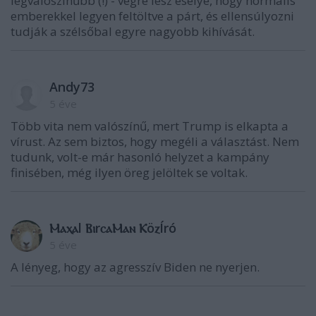
legvalószínűbb (!) - végre lesz esélye, hogy normális
emberekkel legyen feltöltve a párt, és ellensúlyozni
tudják a szélsőbal egyre nagyobb kihívását.
Andy73
5 éve
Több vita nem valószínű, mert Trump is elkapta a
vírust. Az sem biztos, hogy megéli a választást. Nem
tudunk, volt-e már hasonló helyzet a kampány
finisében, még ilyen öreg jelöltek se voltak.
ⲘⲁⲭѴⲁl ⲂⲓrⲥⲁⲘⲁⲛ ⲔöⲍÍró
5 éve
A lényeg, hogy az agresszív Biden ne nyerjen.