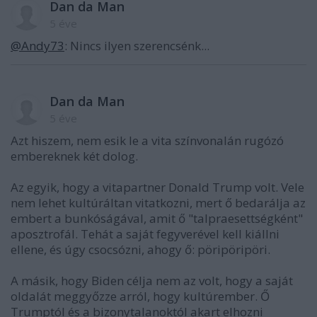
Dan da Man
5 éve
@Andy73
: Nincs ilyen szerencsénk...
Dan da Man
5 éve
Azt hiszem, nem esik le a vita színvonalán rugózó
embereknek két dolog.
Az egyik, hogy a vitapartner Donald Trump volt. Vele
nem lehet kultúráltan vitatkozni, mert ő bedarálja az
embert a bunkóságával, amit ő "talpraesettségként"
aposztrofál. Tehát a saját fegyverével kell kiállni
ellene, és úgy csocsózni, ahogy ő: pöripöripöri.
A másik, hogy Biden célja nem az volt, hogy a saját
oldalát meggyőzze arról, hogy kultúrember. Ő
Trumptól és a bizonytalanoktól akart elhozni