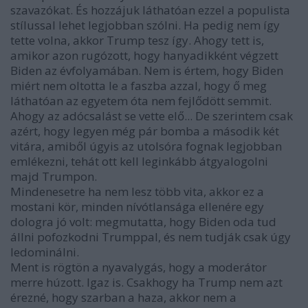
szavazókat. És hozzájuk láthatóan ezzel a populista
stílussal lehet legjobban szólni. Ha pedig nem így
tette volna, akkor Trump tesz így. Ahogy tett is,
amikor azon rugózott, hogy hanyadikként végzett
Biden az évfolyamában. Nem is értem, hogy Biden
miért nem oltotta le a faszba azzal, hogy ő meg
láthatóan az egyetem óta nem fejlődött semmit.
Ahogy az adócsalást se vette elő... De szerintem csak
azért, hogy legyen még pár bomba a második két
vitára, amiből úgyis az utolsóra fognak legjobban
emlékezni, tehát ott kell leginkább átgyalogolni
majd Trumpon.
Mindenesetre ha nem lesz több vita, akkor ez a
mostani kör, minden nívótlansága ellenére egy
dologra jó volt: megmutatta, hogy Biden oda tud
állni pofozkodni Trumppal, és nem tudják csak úgy
ledominálni.
Ment is rögtön a nyavalygás, hogy a moderátor
merre húzott. Igaz is. Csakhogy ha Trump nem azt
érezné, hogy szarban a haza, akkor nem a