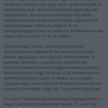
Kongresszusban a k
é
t nagy párt – a demokraták
é
s
republikánusok – k
ö
lcs
ö
n
ö
sen blokkolják egymás
elk
é
pzel
é
seit, ám a fenti problémák, kihívások
megoldása terén kevés az előrelépés.
Egy 2012-es
Gallup-kutatás
1986-ban még 42 %-os
támogatottságot mért az amerikai törvényhozásnak,
amely 2012-re már 13 %-ra zuhant.
Amikor tehát Trump „washingtoni mocsár”
lecsapolásának ígéretével berobbant a politikai
életbe, egyáltalán nem légüres térbe érkezett. A
politikai rendszer, a gazdasági-politikai elit
teljesítményével szembeni elégedetlenség annyira
felhalmozódott, hogy kemény, szókimondó stílusa
termékeny talajra hulott. A média, az országos
újságok nagy része elítélte őt felháborítónak tartott
szavaiért, ám hiába: négy éve Trump lett a győztes.
És most?
T
ö
bb jelentős kül
ö
nbs
é
g megfigyelhető a
n
é
gy
é
vvel ezelőtti helyzethez k
é
pest: Trump már