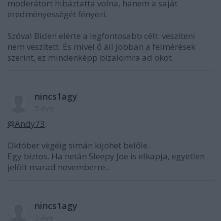
moderátort hibáztatta volna, hanem a saját
eredményességét fényezi.
Szóval Biden elérte a legfontosabb célt: veszíteni
nem veszített. És mivel ő áll jobban a felmérések
szerint, ez mindenképp bizalomra ad okot.
nincs1agy
5 éve
@Andy73
:
Október végéig simán kijöhet belőle.
Egy biztos. Ha netán Sleepy Joe is elkapja, egyetlen
jelölt marad novemberre..
nincs1agy
5 éve