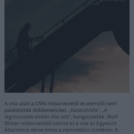
A vita ut
án
a CNN műsorvezetői és elemzői nem
palástolták döbbenetüket
. „Katasztr
ó
fa”, „A
legrosszabb eln
ö
ki vita volt
”, hangoztatták. Wolf
Blitzer műsorvezető szerint ez a vita az Egyesü
lt
Államokra n
é
zve kínos a nemzetk
ö
zi színt
é
ren.
A