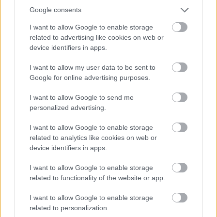
Google consents
Nagy Attila Tibor
I want to allow Google to enable storage
related to advertising like cookies on web or
device identifiers in apps.
Címkék:
választás
Amerika választ
nagy attila tibor
tv vita
I want to allow my user data to be sent to
Donald Trump
Google for online advertising purposes.
I want to allow Google to send me
personalized advertising.
Ajánlott bejegyzések:
I want to allow Google to enable storage
related to analytics like cookies on web or
device identifiers in apps.
Látszat és valóság
I want to allow Google to enable storage
related to functionality of the website or app.
I want to allow Google to enable storage
related to personalization.
Dominancia után