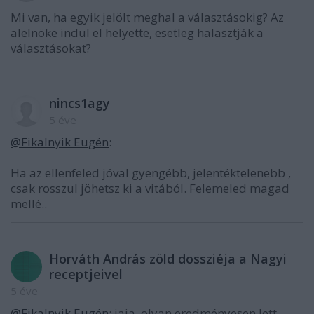
Mi van, ha egyik jelölt meghal a választásokig? Az
alelnöke indul el helyette, esetleg halasztják a
választásokat?
nincs1agy
5 éve
@Fikalnyik Eugén
:
Ha az ellenfeled jóval gyengébb, jelentéktelenebb ,
csak rosszul jöhetsz ki a vitából. Felemeled magad
mellé..
Horváth András zöld dossziéja a Nagyi
receptjeivel
5 éve
@Fikalnyik Eugén
: jaja, olyan eredményesen lett