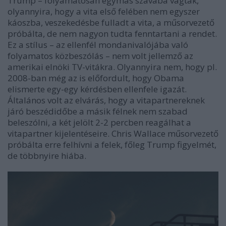
Trump – folyamatosan egymás szavába vágtak,
olyannyira, hogy a vita első fel
é
ben nem egyszer
káoszba, veszeked
é
sbe fulladt a vita, a műsorvezető
pr
ó
bálta, de nem nagyon tudta fenntartani a rendet.
Ez a stí
lus
– az ellenf
é
l mondanival
ó
jába való
folyamatos k
ö
zbesz
ó
lás – nem volt jellemző az
amerikai eln
ö
ki TV-vit
ákra. Olyannyira nem, hogy pl.
2008-ban m
é
g az is előfordult, hogy Obama
elismerte egy-egy k
é
rd
é
sben ellenfele igazát.
Általános volt az elvárás, hogy a vitapartnereknek
járó besz
é
didőbe a másik f
é
lnek nem szabad
belesz
ó
lni, a k
é
t jel
ö
lt 2-2 percben reagálhat a
vitapartner kijelent
é
seire. Chris Wallace műsorvezető
pr
ó
bálta erre felhívni a felek, főleg Trump figyelm
ét,
de t
ö
bbnyire hiá
ba.