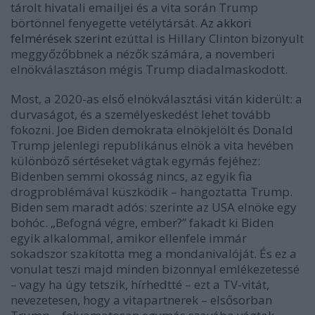
tárolt hivatali emailjei
és a vita során Trump
b
ört
önnel fenyegette vet
élytársát
.
Az akkori
felmérések szerint
ezúttal is Hillary Clinton bizonyult
meggyőzőbbnek a n
ézők számára, a novemberi
eln
ö
kválasztá
son mégis Trump diadalmaskodott.
Most, a 2020-as első eln
ö
kválasztá
si vitán kiderült: a
durvaságot,
és a szem
élyesked
ést lehet tovább
fokozni. Joe Biden demokrata eln
ökjel
ö
lt
és Donald
Trump jelenlegi republikánus eln
ök a vita hev
ében
kül
önb
öző s
ért
éseket vágtak egymás fej
éhez:
Bidenben semmi okosság nincs, az egyik fia
drogprobl
émával küszk
ödik – hangoztatta Trump.
Biden sem maradt ad
ó
s: szerinte az USA eln
ö
ke egy
boh
ó
c. „Befogná v
é
gre, ember?” fakadt ki Biden
egyik alkalommal, amikor ellenfele immár
sokadszor szakította meg a mondanival
ó
ját.
É
s ez a
vonulat teszi majd minden bizonnyal eml
é
kezetess
é
–
vagy ha úgy tetszik, hí
rhedtt
é –
ezt a TV-vitát,
nevezetesen, hogy a vitapartnerek –
els
ősorban