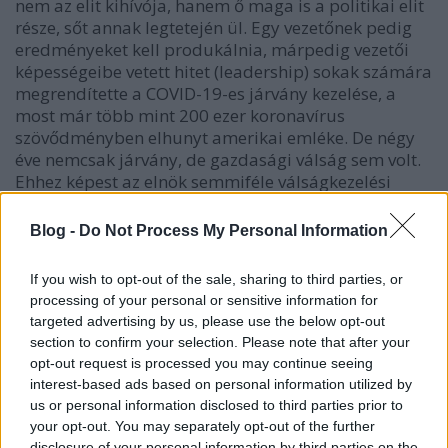
nem az elit kihív
ó
ja, hanem ő maga is a politikai elit
r
é
sze, sőt annak legtetej
é
n ül. Egy vezetőnek pedig
eredm
ényeket kell produkálnia, márpedig vezetői
k
é
pess
égeibe vetett hitet (leadership) sokak számára
megrendítette a COVID-19-es járvány kezel
ése, a
most már t
öbb mint 200 ezer koronavírus
sz
övődm
ényben elhunyt amerikai eml
éke. De n
égy
éve nemcsak járvány, de gazdasági válság sem volt.
Ehhez k
épest az eln
ök semmif
éle válságkezel
ési
hibát nem ismert el a Tv-vitán (ellenben dics
érte
saját magát), másfelől hevesen támadta, szidta
Blog -
Do Not Process My Personal Information
ellenfel
ét – olykor a műsorvezetővel is vitázott –,
ellenben Amerika-vízi
ójár
ól, programjár
ól alig sz
ólt
If you wish to opt-out of the sale, sharing to third parties, or
valamit. Pedig egy ilyen komoly válsághelyzetben
processing of your personal or sensitive information for
d
öntő lehet, melyik jel
ö
ltről hiszi el a szavaz
ók
targeted advertising by us, please use the below opt-out
t
öbbs
ége, hogy k
épes az országot a válságb
ól
section to confirm your selection. Please note that after your
kivezetni. A jel
ölt programja, tudása, ismeretei
opt-out request is processed you may continue seeing
fontosak lehetnek, a szem
élyesked
ések, folyamatos
interest-based ads based on personal information utilized by
k
özbesz
ólások pont ezekről terelt
ék el a figyelmet.
us or personal information disclosed to third parties prior to
your opt-out. You may separately opt-out of the further
Ez a vita inkább a stílusról, mint az ország előtt álló
disclosure of your personal information by third parties on the