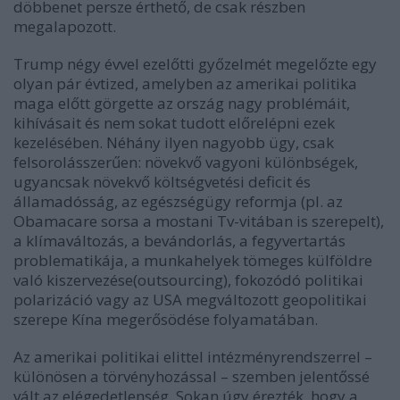
d
ö
bbenet persze
é
rthető, de csak r
é
szben
megalapozott.
Trump n
é
gy
é
vvel ezelőtti győzelm
é
t megelőzte egy
olyan pár évtized, amelyben az amerikai politika
maga előtt görgette az ország nagy problémáit,
kihívásait és nem sokat tudott előrelépni ezek
kezelésében. Néhány ilyen nagyobb ügy, csak
felsorolásszerűen: növekvő vagyoni különbségek,
ugyancsak növekvő költségvetési deficit és
államadósság, az egészségügy reformja (pl. az
Obamacare sorsa a mostani Tv-vitában is szerepelt),
a klímaváltozás, a bevándorlás, a fegyvertartás
problematikája, a munkahelyek tömeges külföldre
való kiszervezése(outsourcing), fokozódó politikai
polarizáció vagy az USA megváltozott geopolitikai
szerepe Kína megerősödése folyamatában.
Az amerikai politikai elittel int
é
zm
é
nyrendszerrel –
kül
ö
n
ö
sen a t
ö
rv
é
nyhozással – szemben jelentő
ssé
vált az el
é
gedetlens
é
g. Sokan úgy
é
rezt
é
k, hogy a