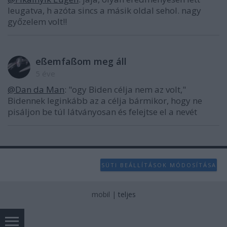
leugatva, h azóta sincs a másik oldal sehol. nagy
győzelem volt!!
eßemfaßom meg áll
5 éve
@Dan da Man
: "ogy Biden célja nem az volt,"
Bidennek leginkább az a célja bármikor, hogy ne
pisáljon be túl látványosan és felejtse el a nevét
SÜTI BEÁLLÍTÁSOK MÓDOSÍTÁSA
mobil
|
teljes