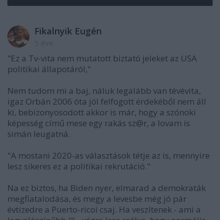
Fikalnyik Eugén
5 éve
"Ez a Tv-vita nem mutatott biztató jeleket az USA
politikai állapotáról,"
Nem tudom mi a baj, náluk legalább van tévévita,
igaz Orbán 2006 óta jól felfogott érdekéből nem áll
ki, bebizonyosodott akkor is már, hogy a szónoki
képesség című mese egy rakás sz@r, a lovam is
simán leugatná.
"A mostani 2020-as választások tétje az is, mennyire
lesz sikeres ez a politikai rekrutáció."
Na ez biztos, ha Biden nyer, elmarad a demokraták
megfiatalodása, és megy a levesbe még jó pár
évtizedre a Puerto-ricoi csaj. Ha veszítenek - ami a