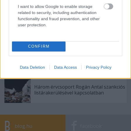
I want to allow Google to enable storage
related to security, including authentication
functionality and fraud prevention, and other
user protection.
Orbán a határon innen és túl
CONFIRM
A személyiség mindent visz
Data Deletion
Data Access
Privacy Policy
Három érvcsoport Rogán Antal szankciós
listárakerülésével kapcsolatban
blog.hu
facebook