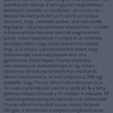
politikai élet tónusa: ő nem egyszer meglehetősen
kem
ényen támadta az ellenfeleit –
pl. a háborús
hősnek tekintett John McCaint, akiről azt találta
mondani, hogy „
szeretem azokat, akik nem esnek
fogságba”
– és a republikánus eln
ökjel
öltek Tv-vitáin
is folyamatosan botrányt okoztak megh
ökkentő
szavai. Sokan lesajnálták Trumpot
és az amerikai
orszá
gos m
édia nagy r
észe olyan
érzetet keltett,
hogy az ő stílusa, szem
élyesked
ése keltett nagy
felháborodá
s eleve es
élytelenn
é teszi őt a
győzelemre. Ehhez k
épest Trump elnyerte a
republikánusok eln
ökjel
ölts
ég
ét
és így Hillary
Clintonnal demokrata eln
ökjel
ölttel vitázhatott
három alkalommal is. Az első vitájukat
a CNN úgy
értékelte
, hogy Trump defenzívába k
ényszerült, a
TV-csatorna felm
ér
ései szerint
a nézők 62 %-a látta
jobbnak Hillary Clintontt a Tv-vitában.
A második TV
- vita
hangv
étele pedig durvára sikerült: előkerültek
Trump nőkről kimondott szavai, Hillary f
érj
ének
nőügyei, a demokrata eln
ökjel
ölt magánszerver
én