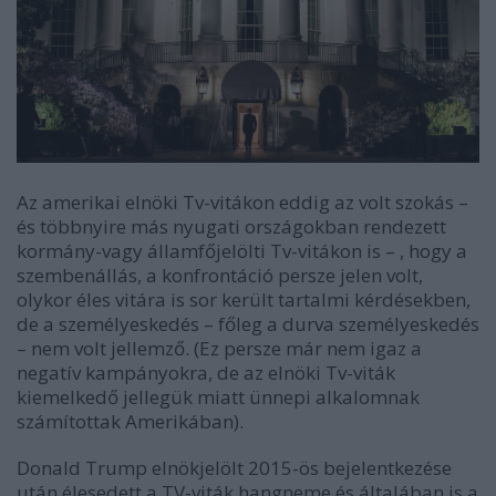
Az amerikai eln
öki Tv-vitákon eddig az volt szokás –
és többnyire más nyugati országokban rendezett
kormány-vagy államfőjel
ölti Tv-vitá
kon is – , hogy a
szembenállás, a konfrontáció persze jelen volt,
olykor
éles vitára is sor került tartalmi k
érd
ésekben,
de a szem
élyesked
és – főleg a durva szem
élyesked
és
– nem volt jellemző. (Ez persze már nem igaz a
negatív kampányokra, de az elnöki Tv-viták
kiemelkedő jellegük miatt ünnepi alkalomnak
számítottak Amerikában).
Donald Trump eln
ökjel
ölt 2015-ös bejelentkez
ése
után élesedett a TV-viták hangneme és általában is a