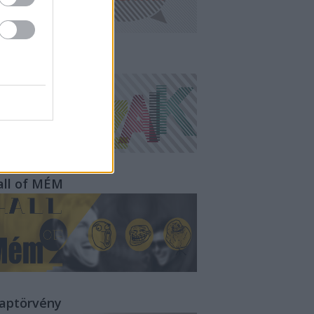
ampányMozaik
all of MÉM
laptörvény