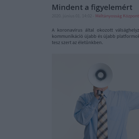
Mindent a figyelemért
2020. június 01. 14:02
-
Méltányosság Központ
A koronavírus által okozott válsághely
kommunikáció újabb és újabb platformok
tesz szert az életünkben.