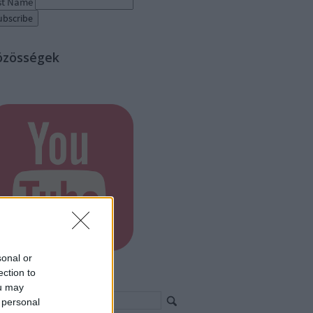
st Name
özösségek
sonal or
ection to
eresés
ou may
 personal