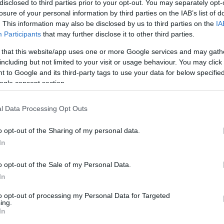
a márciusinak. A vírus visszaszorulásával pedig újabb,
disclosed to third parties prior to your opt-out. You may separately opt-
 témák is előkerültek az újságírók kérdéseiben. Trudeau
losure of your personal information by third parties on the IAB’s list of
B
kormány gazdaságélénkítő csomagját igénybe vette saját
. This information may also be disclosed by us to third parties on the
IA
nt azért, mert Kanada
továbbra sem tért vissza a normál
Participants
that may further disclose it to other third parties.
zéki kritikák terét leszűkítve, ami
a Konzervatívoknak
 that this website/app uses one or more Google services and may gath
yen az ilyen témákra a vezetők válasza, azt a támogató
including but not limited to your visit or usage behaviour. You may click 
em során maguk mögött tudhattak, már nem élvezhetik, mert
tóbb kérdések.
 to Google and its third-party tags to use your data for below specifi
Po
ogle consent section.
mikor és milyen mértékben kell a karantént megszüntetni.
ssza kell térni a normál kerékvágásba, hogy a gazdaság
l Data Processing Opt Outs
ni, mások viszont úgy gondolják, hogy a vírus teljes
 feloldására.
A Québec tartományt vezető Francois Legault
o opt-out of the Sharing of my personal data.
mikor az intézkedések feloldásáról kezdett beszélni, és a
In
W
 politikusok: ha nem beszélnek az újranyitásról, a
o opt-out of the Sale of my Personal Data.
gbe fulladnak. Ha beszélnek róla, újra felkelthetik az
In
g konszenzusos támogatását. Emellett értelemszerűen a
demes feloldani) határozzák meg, mikor miről beszélnek a
to opt-out of processing my Personal Data for Targeted
ing.
In