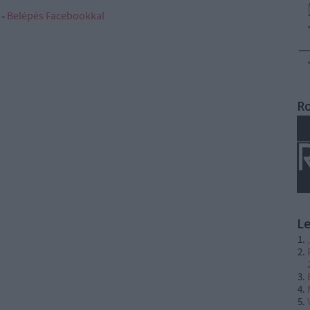
 ‐
Belépés Facebookkal
R
L