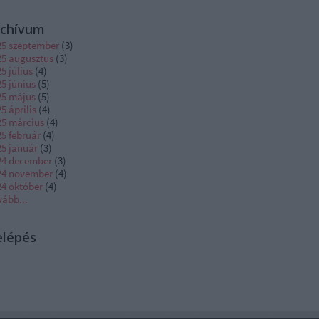
rchívum
25 szeptember
(
3
)
25 augusztus
(
3
)
5 július
(
4
)
5 június
(
5
)
25 május
(
5
)
5 április
(
4
)
25 március
(
4
)
5 február
(
4
)
25 január
(
3
)
24 december
(
3
)
24 november
(
4
)
24 október
(
4
)
vább
...
elépés