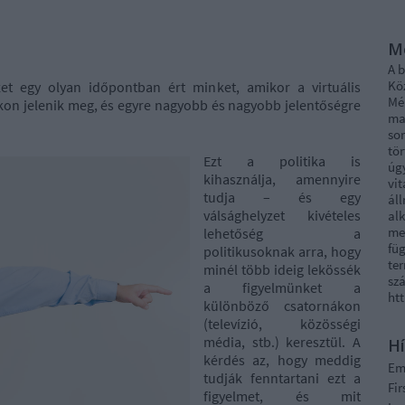
M
A 
Kö
zet egy olyan időpontban ért minket, amikor a virtuális
Mél
on jelenik meg, és egyre nagyobb és nagyobb jelentőségre
ma
sor
tö
Ezt a politika is
úg
kihasználja, amennyire
vi
tudja – és egy
áll
válsághelyzet kivételes
al
me
lehetőség a
fü
politikusoknak arra, hogy
ter
minél több ideig lekössék
szá
a figyelmünket a
ht
különböző csatornákon
(televízió, közösségi
média, stb.) keresztül. A
Hí
kérdés az, hogy meddig
E
tudják fenntartani ezt a
Fi
figyelmet, és mit