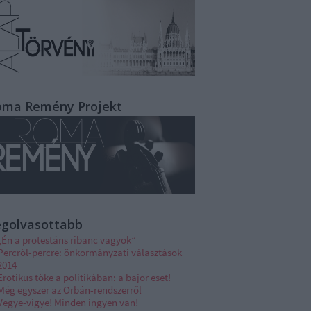
oma Remény Projekt
egolvasottabb
„Én a protestáns ribanc vagyok”
Percről-percre: önkormányzati választások
2014
Erotikus tőke a politikában: a bajor eset!
Még egyszer az Orbán-rendszerről
Vegye-vigye! Minden ingyen van!