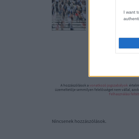
I want t
authenti
A beje
https://meltanyoss
A hozzászólások a
vonatkozó jogszabályok
értelm
üzemeltetője semmilyen felelősséget nem vállal, azoka
Felhasználási felté
Nincsenek hozzászólások.