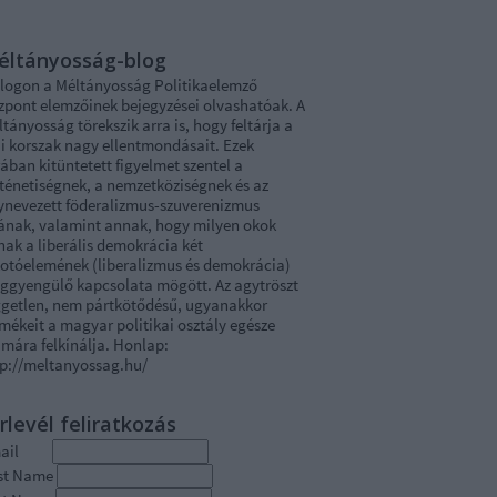
éltányosság-blog
blogon a Méltányosság Politikaelemző
zpont elemzőinek bejegyzései olvashatóak. A
tányosság törekszik arra is, hogy feltárja a
i korszak nagy ellentmondásait. Ezek
ában kitüntetett figyelmet szentel a
rténetiségnek, a nemzetköziségnek és az
ynevezett föderalizmus-szuverenizmus
tának, valamint annak, hogy milyen okok
nak a liberális demokrácia két
kotóelemének (liberalizmus és demokrácia)
ggyengülő kapcsolata mögött. Az agytröszt
ggetlen, nem pártkötődésű, ugyanakkor
mékeit a magyar politikai osztály egésze
mára felkínálja. Honlap:
tp://meltanyossag.hu/
rlevél feliratkozás
mail
rst Name