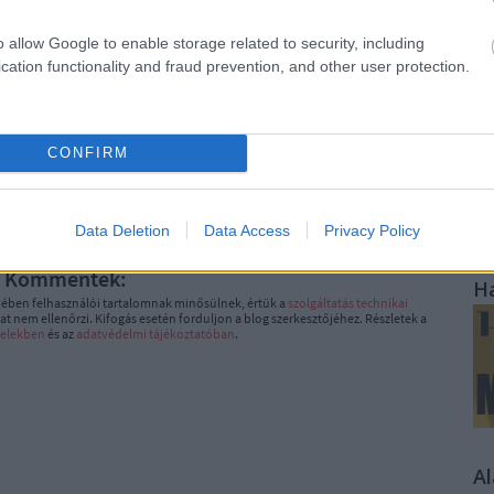
o allow Google to enable storage related to security, including
cation functionality and fraud prevention, and other user protection.
K
CONFIRM
gyzés trackback címe:
ag.blog.hu/api/trackback/id/15733370
Data Deletion
Data Access
Privacy Policy
Kommentek:
H
ében felhasználói tartalomnak minősülnek, értük a
szolgáltatás technikai
t nem ellenőrzi. Kifogás esetén forduljon a blog szerkesztőjéhez. Részletek a
telekben
és az
adatvédelmi tájékoztatóban
.
A