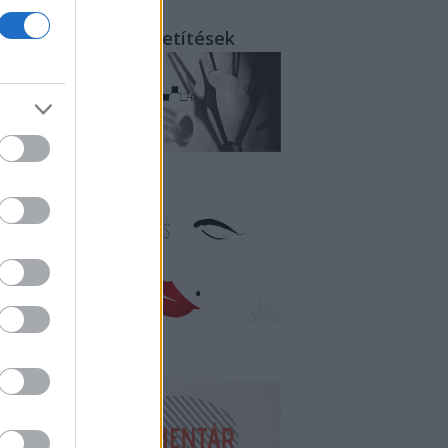
rcről-percre - közvetítések
litika és erotika
endégkommentár