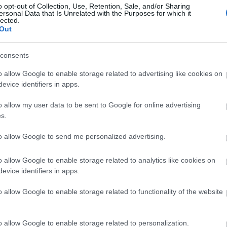
o opt-out of Collection, Use, Retention, Sale, and/or Sharing
ersonal Data that Is Unrelated with the Purposes for which it
ad: a politikai számítások legalább olyan jelentőséggel
Pe
lected.
intézkedések enyhítése egyértelműen politikai kockázattal
Out
rciusban megszerzett kivételes figyelem nagy részét
a pedig a figyelem az egyik legnagyobb érték. A kérdés,
 értéknek a visszaszerzéséért.
consents
o allow Google to enable storage related to advertising like cookies on
evice identifiers in apps.
Po
o allow my user data to be sent to Google for online advertising
s.
to allow Google to send me personalized advertising.
Szólj hozzá!
o allow Google to enable storage related to analytics like cookies on
dalom
válság
karantén
válságkezelés
közösségi média
rajnai
evice identifiers in apps.
V
o allow Google to enable storage related to functionality of the website
nlott bejegyzések:
o allow Google to enable storage related to personalization.